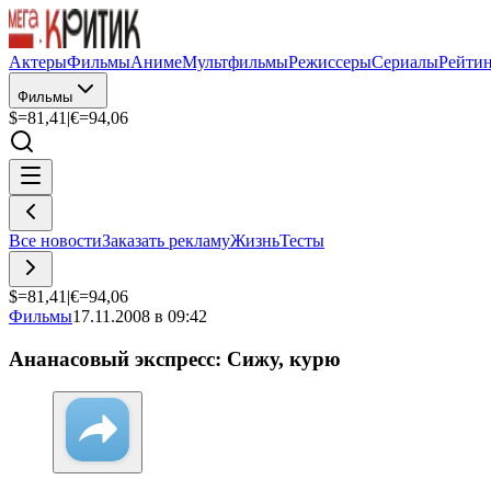
Актеры
Фильмы
Аниме
Мультфильмы
Режиссеры
Сериалы
Рейти
Фильмы
$=
81,41
|
€=
94,06
Все новости
Заказать рекламу
Жизнь
Тесты
$=
81,41
|
€=
94,06
Фильмы
17.11.2008 в 09:42
Ананасовый экспресс: Сижу, курю