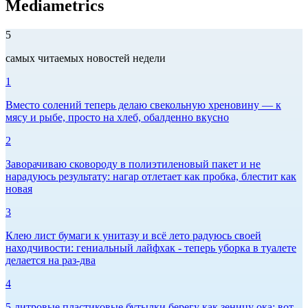
Mediametrics
5
самых читаемых новостей недели
1
Вместо солений теперь делаю свекольную хреновину — к
мясу и рыбе, просто на хлеб, обалденно вкусно
2
Заворачиваю сковороду в полиэтиленовый пакет и не
нарадуюсь результату: нагар отлетает как пробка, блестит как
новая
3
Клею лист бумаги к унитазу и всё лето радуюсь своей
находчивости: гениальный лайфхак - теперь уборка в туалете
делается на раз-два
4
5-литровые пластиковые бутылки берегу как зеницу ока: вот