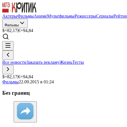
Актеры
Фильмы
Аниме
Мультфильмы
Режиссеры
Сериалы
Рейти
Фильмы
$=
82,17
|
€=
94,84
Все новости
Заказать рекламу
Жизнь
Тесты
$=
82,17
|
€=
94,84
Фильмы
22.09.2015 в 01:24
Без границ