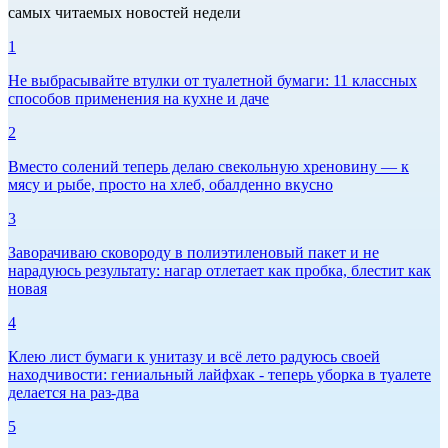
самых читаемых новостей недели
1
Не выбрасывайте втулки от туалетной бумаги: 11 классных
способов применения на кухне и даче
2
Вместо солений теперь делаю свекольную хреновину — к
мясу и рыбе, просто на хлеб, обалденно вкусно
3
Заворачиваю сковороду в полиэтиленовый пакет и не
нарадуюсь результату: нагар отлетает как пробка, блестит как
новая
4
Клею лист бумаги к унитазу и всё лето радуюсь своей
находчивости: гениальный лайфхак - теперь уборка в туалете
делается на раз-два
5