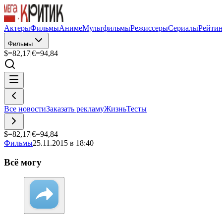
Актеры
Фильмы
Аниме
Мультфильмы
Режиссеры
Сериалы
Рейти
Фильмы
$=
82,17
|
€=
94,84
Все новости
Заказать рекламу
Жизнь
Тесты
$=
82,17
|
€=
94,84
Фильмы
25.11.2015 в 18:40
Всё могу