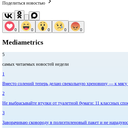
Поделиться новостью
0
0
0
0
0
Mediametrics
5
самых читаемых новостей недели
1
Вместо солений теперь делаю свекольную хреновину — к мясу и
2
Не выбрасывайте втулки от туалетной бумаги: 11 классных спо
3
Заворачиваю сковороду в полиэтиленовый пакет и не нарадуюсь 