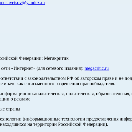
mdshvetsov@yandex.ru
оссийской Федерации: Мегакритик
ети «Интернет» (для сетевого издания):
megacritic.ru
оответствии с законодательством РФ об авторском праве и не по
е иначе как с письменного разрешения правообладателя.
нформационно-аналитическая, политическая, образовательная, с
ации о рекламе
ные страны
хнологии (информационные технологии предоставления информа
 находящихся на территории Российской Федерации).