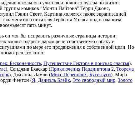
аделив школьного учителя и полного лузера по жизни
ой труппы комиков "Монти Пайтона" Терри Джонс,
ступил Гэвин Скотт. Картина является также экранизацией
аз знаменитого писателя Герберта Уэллса под названием
восемьдесят пять минут.
рь он мог бы исправить различные страницы истории,
нах входит одарить даром речи собственную собаку и
ситуациями по мере его продвижения к собственной цели. Но
 посмотрев это кино.
рек: Бесконечность
,
Путешествие Гектора в поисках счастья
).
ела
), Санджив Бхаскар (
Приключения Паддингтона 2
,
Теорема
горь
), Джоанна Ламли (
Мисс Переполох
,
Буги-вуги
), Мира
жордж Фентон (
Я, Даниэль Блейк
,
Это свободный мир
,
Золото