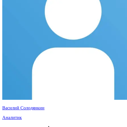
Василий Солодянкин
Аналитик