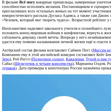
В фильме
Всё могу
коварные пришельцы, намеренные уничтожит
способностью исполнять желания. Постановщиком и сценарист
пригласивших всех остальных живых на тот момент участников
юмористического рассказа Дугласа Адамса, а также сам Джонс п
«Человек, который мог творить чудеса». Возрастной рейтинг у 
Инопланетяне наделяют школьного учителя и полнейшего лузер
положить конец мировым войнам и конфликтам, вернуть к жизн
соблазнить девушку своей мечты. Впереди у него незабываемо
удастся ему помимо налаживания личной жизни ещё и спасти пл
Актёрский состав фильма возглавляет Саймон Пегг (
Миссия не
Компанию ему в этой английской комедии составляют Кейт Бек
Зеро
), Роб Риггл (
Полночное солнце
,
Кавалерия
,
Тупой и еще т
Сайал (
Щелкунчик и четыре королевства
), Марианна Олдэм, Р
дураков
). Дата премьеры в кинотеатрах России назначена прок