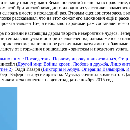
ь нашу планету, дают Земле последний шанс на исправление, н
ом этой британской комедии стал один из участников знаменит
 сыграть вместе в последний раз. Вторым сценаристом здесь вы
озже рассказывал, что на этот сюжет его вдохновил ещё и расск
проекта заявлен 16+, а небольшой хронометраж составляет всего 
а по жизни настоящим даром творить невероятные чудеса. Тепе
и гениальные умы в истории человечества, однако же в его пла
е приключение, наполненное различными казусами и забавными 
анету от вторжения пришельцев - зрителям и предстоит узнать,
выполнима: Последствия
,
Первому игроку приготовиться
,
Старт
инсейл (
Другой мир: Войны крови
,
Любовь и дружба
,
Лицо анг
упее 2
), Эдди Иззард (
Виктория и Абдул
,
Операция Валькирия
,
И
оберт Баферст и другие артисты. Музыку сочинил композитор Д
атчиком «Экспонента» на девятнадцатое ноября 2015 года.