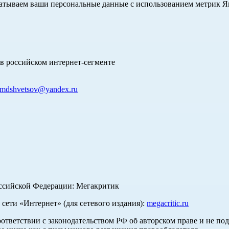
абатываем ваши персональные данные с использованием метрик 
в российском интернет-сегменте
mdshvetsov@yandex.ru
оссийской Федерации: Мегакритик
ети «Интернет» (для сетевого издания):
megacritic.ru
оответствии с законодательством РФ об авторском праве и не по