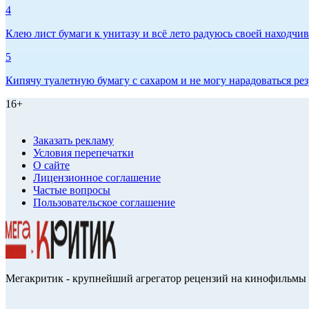
4
Клею лист бумаги к унитазу и всё лето радуюсь своей находчиво
5
Кипячу туалетную бумагу с сахаром и не могу нарадоваться рез
16+
Заказать рекламу
Условия перепечатки
О сайте
Лицензионное соглашение
Частые вопросы
Пользовательское соглашение
Мегакритик - крупнейший агрегатор рецензий на кинофильмы 