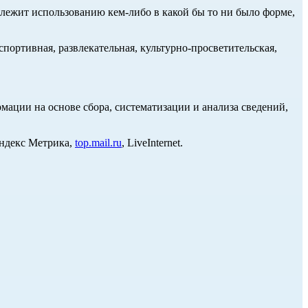
длежит использованию кем-либо в какой бы то ни было форме,
портивная, развлекательная, культурно-просветительская,
ции на основе сбора, систематизации и анализа сведений,
Яндекс Метрика,
top.mail.ru
, LiveInternet.