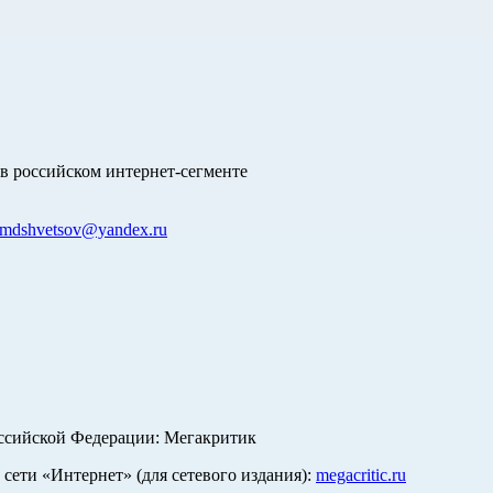
в российском интернет-сегменте
mdshvetsov@yandex.ru
оссийской Федерации: Мегакритик
ети «Интернет» (для сетевого издания):
megacritic.ru