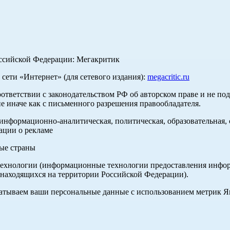
оссийской Федерации: Мегакритик
ети «Интернет» (для сетевого издания):
megacritic.ru
оответствии с законодательством РФ об авторском праве и не по
е иначе как с письменного разрешения правообладателя.
нформационно-аналитическая, политическая, образовательная, с
ации о рекламе
ные страны
хнологии (информационные технологии предоставления информа
 находящихся на территории Российской Федерации).
абатываем ваши персональные данные с использованием метрик 