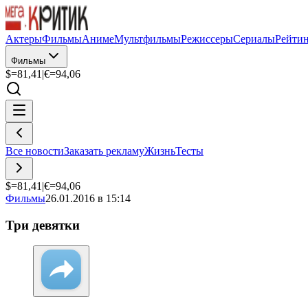
Актеры
Фильмы
Аниме
Мультфильмы
Режиссеры
Сериалы
Рейти
Фильмы
$=
81,41
|
€=
94,06
Все новости
Заказать рекламу
Жизнь
Тесты
$=
81,41
|
€=
94,06
Фильмы
26.01.2016 в 15:14
Три девятки