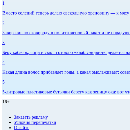
1
Вместо солений теперь делаю свекольную хреновину — к мясу и
2
Заворачиваю сковороду в полиэтиленовый пакет и не нарадуюсь 
3
Беру кабачок, яйца и сыр - готовлю «клаб-сэндвич»: делается на
4
Какая длина волос прибавляет годы, а какая омолаживает: сов
5
5-литровые пластиковые бутылки берегу как зеницу ока: вот ч
16+
Заказать рекламу
Условия перепечатки
О сайте