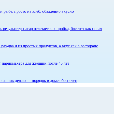
 рыбе, просто на хлеб, обалденно вкусно
результату: нагар отлетает как пробка, блестит как новая
 раз-два и из простых продуктов, а вкус как в ресторане
ет парикмахера для женщин после 45 лет
то из них делаю — порядок в доме обеспечен