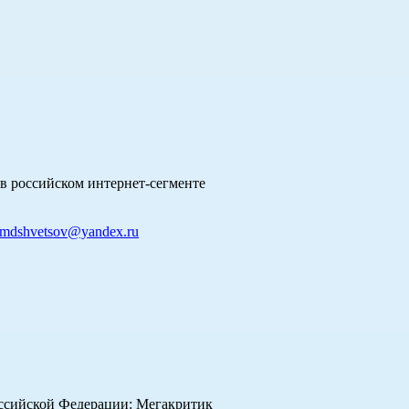
в российском интернет-сегменте
mdshvetsov@yandex.ru
оссийской Федерации: Мегакритик