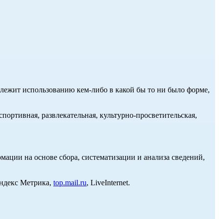
длежит использованию кем-либо в какой бы то ни было форме,
портивная, развлекательная, культурно-просветительская,
ции на основе сбора, систематизации и анализа сведений,
Яндекс Метрика,
top.mail.ru
, LiveInternet.