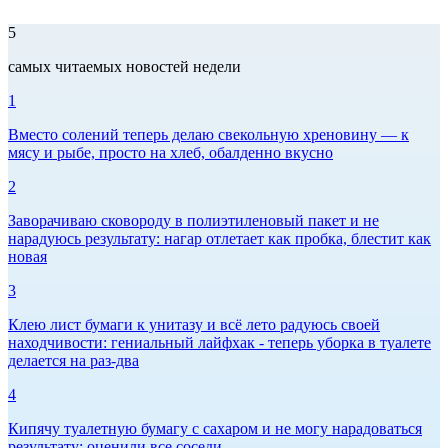
5
самых читаемых новостей недели
1
Вместо солений теперь делаю свекольную хреновину — к
мясу и рыбе, просто на хлеб, обалденно вкусно
2
Заворачиваю сковороду в полиэтиленовый пакет и не
нарадуюсь результату: нагар отлетает как пробка, блестит как
новая
3
Клею лист бумаги к унитазу и всё лето радуюсь своей
находчивости: гениальный лайфхак - теперь уборка в туалете
делается на раз-два
4
Кипячу туалетную бумагу с сахаром и не могу нарадоваться
результату: оценили все соседи