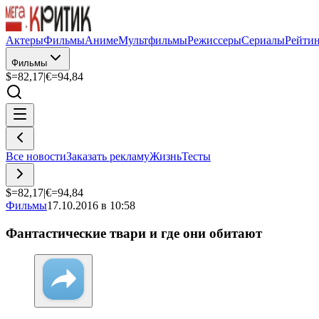
Актеры
Фильмы
Аниме
Мультфильмы
Режиссеры
Сериалы
Рейти
Фильмы
$=
82,17
|
€=
94,84
Все новости
Заказать рекламу
Жизнь
Тесты
$=
82,17
|
€=
94,84
Фильмы
17.10.2016 в 10:58
Фантастические твари и где они обитают