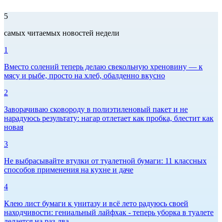
5
самых читаемых новостей недели
1
Вместо солений теперь делаю свекольную хреновину — к
мясу и рыбе, просто на хлеб, обалденно вкусно
2
Заворачиваю сковороду в полиэтиленовый пакет и не
нарадуюсь результату: нагар отлетает как пробка, блестит как
новая
3
Не выбрасывайте втулки от туалетной бумаги: 11 классных
способов применения на кухне и даче
4
Клею лист бумаги к унитазу и всё лето радуюсь своей
находчивости: гениальный лайфхак - теперь уборка в туалете
делается на раз-два