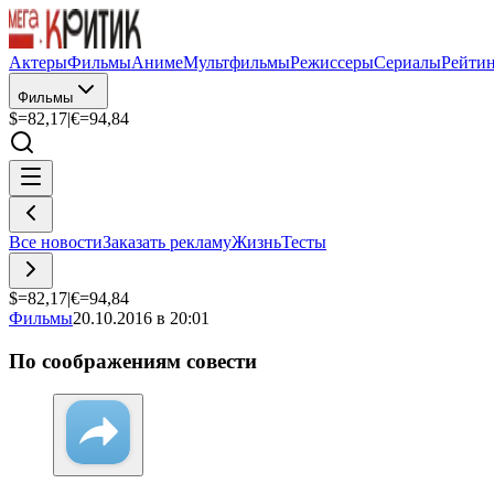
Актеры
Фильмы
Аниме
Мультфильмы
Режиссеры
Сериалы
Рейти
Фильмы
$=
82,17
|
€=
94,84
Все новости
Заказать рекламу
Жизнь
Тесты
$=
82,17
|
€=
94,84
Фильмы
20.10.2016 в 20:01
По соображениям совести