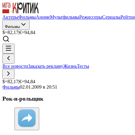
Актеры
Фильмы
Аниме
Мультфильмы
Режиссеры
Сериалы
Рейти
Фильмы
$=
82,17
|
€=
94,84
Все новости
Заказать рекламу
Жизнь
Тесты
$=
82,17
|
€=
94,84
Фильмы
02.01.2009 в 20:51
Рок-н-рольщик