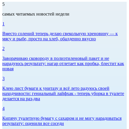
5
самых читаемых новостей недели
1
Вместо солений теперь делаю свекольную хреновину — к
мясу и рыбе, просто на хлеб, обалденно вкусно
2
Заворачиваю сковороду в полиэтиленовый пакет и не
нарадуюсь результату: нагар отлетает как пробка, блестит как
новая
3
Клею лист бумаги к унитазу и всё лето радуюсь своей
находчивости: гениальный лайфхак - теперь уборка в туалете
делается на раз-два
4
Кипячу туалетную бумагу с сахаром и не могу нарадоваться
результату: оценили все соседи