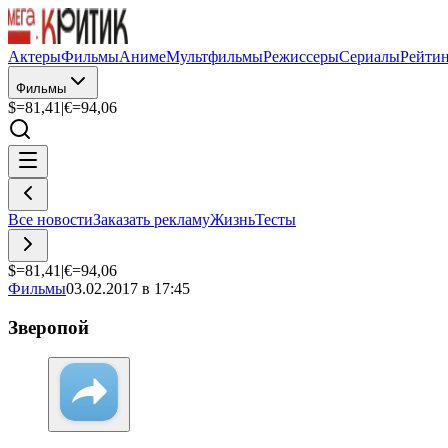
Актеры
Фильмы
Аниме
Мультфильмы
Режиссеры
Сериалы
Рейти
Фильмы
$=
81,41
|
€=
94,06
Все новости
Заказать рекламу
Жизнь
Тесты
$=
81,41
|
€=
94,06
Фильмы
03.02.2017 в 17:45
Зверопой