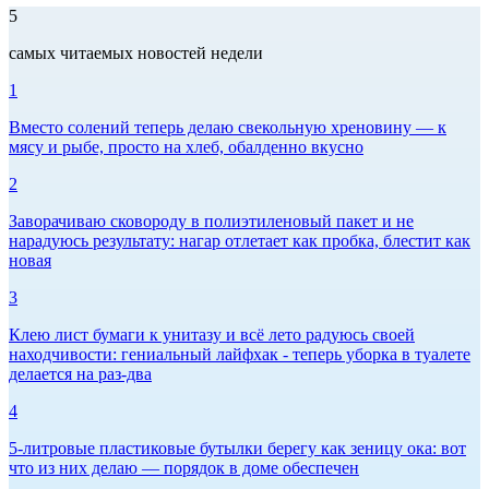
5
самых читаемых новостей недели
1
Вместо солений теперь делаю свекольную хреновину — к
мясу и рыбе, просто на хлеб, обалденно вкусно
2
Заворачиваю сковороду в полиэтиленовый пакет и не
нарадуюсь результату: нагар отлетает как пробка, блестит как
новая
3
Клею лист бумаги к унитазу и всё лето радуюсь своей
находчивости: гениальный лайфхак - теперь уборка в туалете
делается на раз-два
4
5-литровые пластиковые бутылки берегу как зеницу ока: вот
что из них делаю — порядок в доме обеспечен