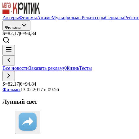
Актеры
Фильмы
Аниме
Мультфильмы
Режиссеры
Сериалы
Рейти
Фильмы
$=
82,17
|
€=
94,84
Все новости
Заказать рекламу
Жизнь
Тесты
$=
82,17
|
€=
94,84
Фильмы
13.02.2017 в 09:56
Лунный свет