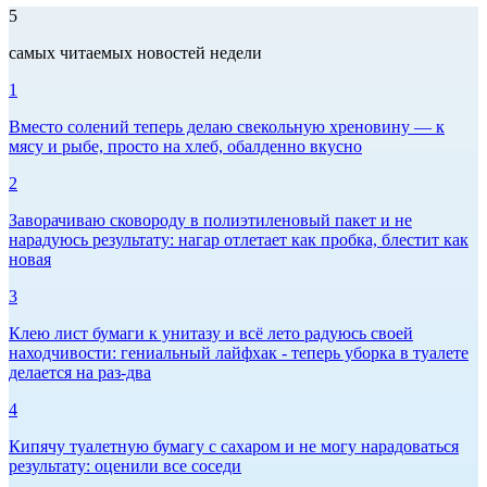
5
самых читаемых новостей недели
1
Вместо солений теперь делаю свекольную хреновину — к
мясу и рыбе, просто на хлеб, обалденно вкусно
2
Заворачиваю сковороду в полиэтиленовый пакет и не
нарадуюсь результату: нагар отлетает как пробка, блестит как
новая
3
Клею лист бумаги к унитазу и всё лето радуюсь своей
находчивости: гениальный лайфхак - теперь уборка в туалете
делается на раз-два
4
Кипячу туалетную бумагу с сахаром и не могу нарадоваться
результату: оценили все соседи