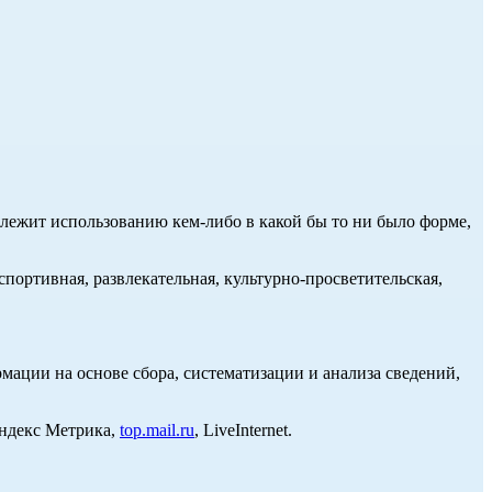
длежит использованию кем-либо в какой бы то ни было форме,
портивная, развлекательная, культурно-просветительская,
ции на основе сбора, систематизации и анализа сведений,
Яндекс Метрика,
top.mail.ru
, LiveInternet.