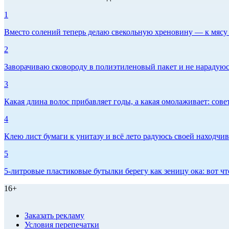
1
Вместо солений теперь делаю свекольную хреновину — к мясу и
2
Заворачиваю сковороду в полиэтиленовый пакет и не нарадуюсь 
3
Какая длина волос прибавляет годы, а какая омолаживает: сов
4
Клею лист бумаги к унитазу и всё лето радуюсь своей находчиво
5
5-литровые пластиковые бутылки берегу как зеницу ока: вот ч
16+
Заказать рекламу
Условия перепечатки