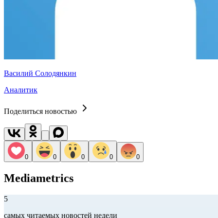
Василий Солодянкин
Аналитик
Поделиться новостью
0
0
0
0
0
Mediametrics
5
самых читаемых новостей недели