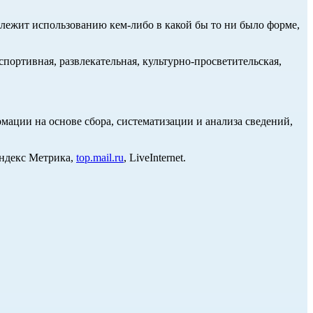
длежит использованию кем-либо в какой бы то ни было форме,
портивная, развлекательная, культурно-просветительская,
ции на основе сбора, систематизации и анализа сведений,
Яндекс Метрика,
top.mail.ru
, LiveInternet.