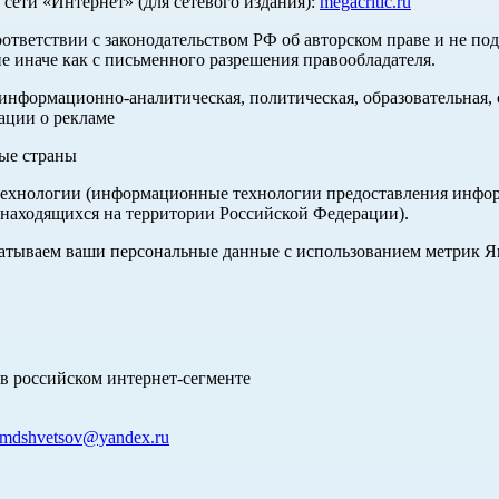
ети «Интернет» (для сетевого издания):
megacritic.ru
оответствии с законодательством РФ об авторском праве и не по
е иначе как с письменного разрешения правообладателя.
нформационно-аналитическая, политическая, образовательная, с
ации о рекламе
ные страны
хнологии (информационные технологии предоставления информа
 находящихся на территории Российской Федерации).
абатываем ваши персональные данные с использованием метрик 
в российском интернет-сегменте
mdshvetsov@yandex.ru