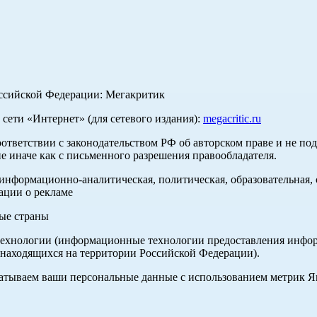
оссийской Федерации: Мегакритик
ети «Интернет» (для сетевого издания):
megacritic.ru
оответствии с законодательством РФ об авторском праве и не по
е иначе как с письменного разрешения правообладателя.
нформационно-аналитическая, политическая, образовательная, с
ации о рекламе
ные страны
хнологии (информационные технологии предоставления информа
 находящихся на территории Российской Федерации).
абатываем ваши персональные данные с использованием метрик 