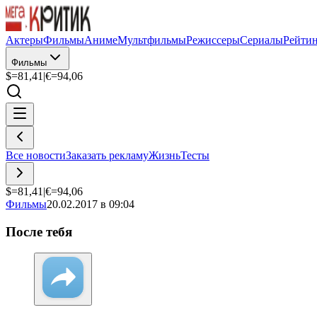
Актеры
Фильмы
Аниме
Мультфильмы
Режиссеры
Сериалы
Рейти
Фильмы
$=
81,41
|
€=
94,06
Все новости
Заказать рекламу
Жизнь
Тесты
$=
81,41
|
€=
94,06
Фильмы
20.02.2017 в 09:04
После тебя