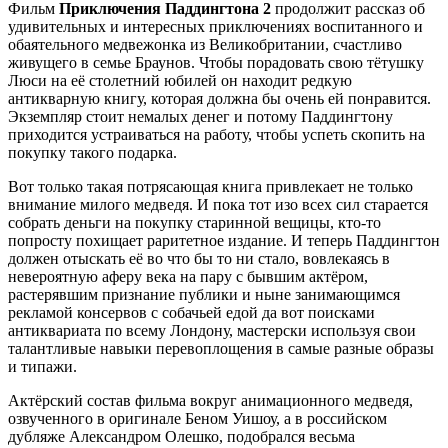
Фильм
Приключения Паддингтона 2
продолжит рассказ об
удивительных и интересных приключениях воспитанного и
обаятельного медвежонка из Великобритании, счастливо
живущего в семье Браунов. Чтобы порадовать свою тётушку
Люси на её столетний юбилей он находит редкую
антикварную книгу, которая должна бы очень ей понравится.
Экземпляр стоит немалых денег и потому Паддингтону
приходится устраиваться на работу, чтобы успеть скопить на
покупку такого подарка.
Вот только такая потрясающая книга привлекает не только
внимание милого медведя. И пока тот изо всех сил старается
собрать деньги на покупку старинной вещицы, кто-то
попросту похищает раритетное издание. И теперь Паддингтон
должен отыскать её во что бы то ни стало, вовлекаясь в
невероятную аферу века на пару с бывшим актёром,
растерявшим признание публики и ныне занимающимся
рекламой консервов с собачьей едой да вот поисками
антиквариата по всему Лондону, мастерски используя свои
талантливые навыки перевоплощения в самые разные образы
и типажи.
Актёрский состав фильма вокруг анимационного медведя,
озвученного в оригинале Беном Уишоу, а в российском
дубляже Александром Олешко, подобрался весьма