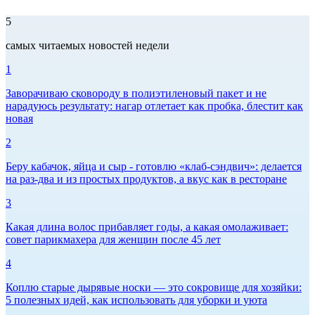
5
самых читаемых новостей недели
1
Заворачиваю сковороду в полиэтиленовый пакет и не
нарадуюсь результату: нагар отлетает как пробка, блестит как
новая
2
Беру кабачок, яйца и сыр - готовлю «клаб-сэндвич»: делается
на раз-два и из простых продуктов, а вкус как в ресторане
3
Какая длина волос прибавляет годы, а какая омолаживает:
совет парикмахера для женщин после 45 лет
4
Коплю старые дырявые носки — это сокровище для хозяйки:
5 полезных идей, как использовать для уборки и уюта