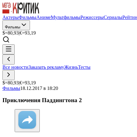
Актеры
Фильмы
Аниме
Мультфильмы
Режиссеры
Сериалы
Рейти
Фильмы
$=
80,93
|
€=
93,19
Все новости
Заказать рекламу
Жизнь
Тесты
$=
80,93
|
€=
93,19
Фильмы
18.12.2017 в 18:20
Приключения Паддингтона 2