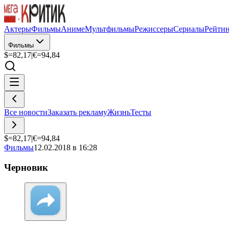
Актеры
Фильмы
Аниме
Мультфильмы
Режиссеры
Сериалы
Рейти
Фильмы
$=
82,17
|
€=
94,84
Все новости
Заказать рекламу
Жизнь
Тесты
$=
82,17
|
€=
94,84
Фильмы
12.02.2018 в 16:28
Черновик