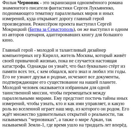
Фильм
Черновик
- это экранизация одноимённого романа
знаменитого писателя фантастики Сергея Лукъяненко,
поднимающего тематику параллельных миров и иных
измерений, куда открывает дорогу главный герой
произведения. Режиссёром проекта выступил Сергей
Мокрицкий (
Битва за Севастополь
), он же выступил и одним
из авторов сценария, адаптировавших книгу для большого
кино.
Главный герой - молодой и талантливый дизайнер
компьютерных игр Кирилл, житель Москвы, который живёт
своей привычной жизнью, пока не случается настоящая
катастрофа. Однажды он узнаёт, что был буквально стёрт из
памяти всех тех, с кем общался, кого знал и любил эти годы.
Его не узнают друзья и родные, исчезают все документы,
подтверждающие его существование на нашей планете.
Молодой человек оказывается избранным для одной
таинственной миссии, чтобы перемещаться между
параллельными мирами. Ему предстоит постичь тайны иных
измерений, чтобы узнать, кто и как ими управляет, и какую
роль во вселенной играет наш мир, из которого он родом. Его
ждёт множество удивительных открытий о реальности, так
называемых "черновиках", а также о мире Аркан, так
называемой Земли-1, где время ушло на тридцать лет вперёд.