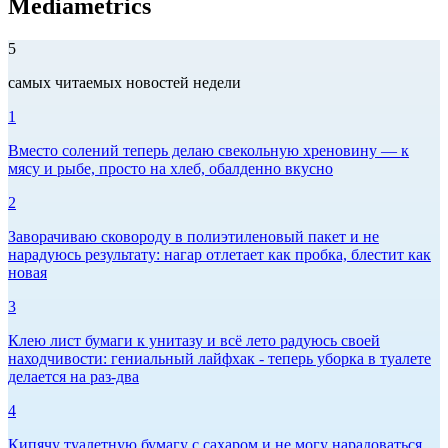
Mediametrics
5
самых читаемых новостей недели
1
Вместо солений теперь делаю свекольную хреновину — к
мясу и рыбе, просто на хлеб, обалденно вкусно
2
Заворачиваю сковороду в полиэтиленовый пакет и не
нарадуюсь результату: нагар отлетает как пробка, блестит как
новая
3
Клею лист бумаги к унитазу и всё лето радуюсь своей
находчивости: гениальный лайфхак - теперь уборка в туалете
делается на раз-два
4
Кипячу туалетную бумагу с сахаром и не могу нарадоваться