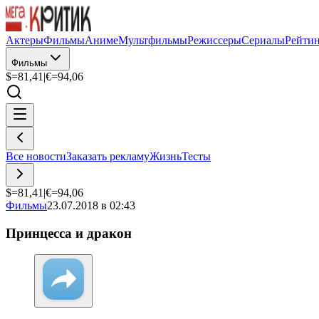
Актеры
Фильмы
Аниме
Мультфильмы
Режиссеры
Сериалы
Рейти
Фильмы
$=
81,41
|
€=
94,06
Все новости
Заказать рекламу
Жизнь
Тесты
$=
81,41
|
€=
94,06
Фильмы
23.07.2018 в 02:43
Принцесса и дракон