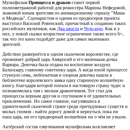
Мультфильм
Принцесса и дракон
станет первой
полнометражной работой для режиссёра Марины Нефедовой,
знакомой юным зрителям по анимационному сериалу "Маша
и Медведь". Сценаристом и одним из продюсеров проекта
выступил Василий Ровенский, причастный к созданию таких
российских мультиков, как
Два хвоста
и
Чудо-юдо
. Как и у
них, у новой сказки возрастное ограничение также всего 6+,
так что это кино подойдёт даже для самых маленьких
зрителей.
Действие развернётся в одном сказочном королевстве, где
проживает добрый царь Амвросий и его маленькая дочка
Варвара. Девочка была отдана на воспитание колдуну
Бальтазару, главному советнику царя. А когда юной принцессе
стукнуло семь, любопытная и озорная девочка нашла в
библиотеке королевского замка одну старинную волшебную
книгу, благодаря которой попала в настоящую страну чудес и
познакомилась там с милым дракончиком. Тот стал для
принцессы верным другом и спутником в её удивительных
приключениях. Но самое главное, нагулявшись в
удивительной сказочной стране среди причудливых существ и
милых гномов - найти дорогу домой и вернуться, пока ни
папа царь, ни его придворный волшебник ни о чём не узнали.
Актёрский состав озвучивания мультфильма возглавляет