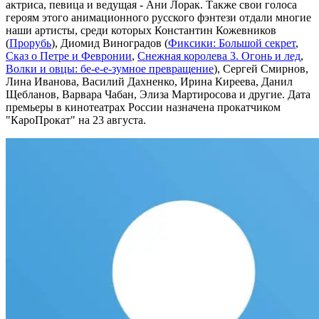
актриса, певица и ведущая - Ани Лорак. Также свои голоса
героям этого анимационного русского фэнтези отдали многие
наши артисты, среди которых Константин Кожевников
(
Прорубь
), Диомид Виноградов (
Фиксики: Большой секрет
,
Сказ о Петре и Февронии
,
Снежная королева 3. Огонь и лед
,
Волки и овцы: бе-е-е-зумное превращение
), Сергей Смирнов,
Лина Иванова, Василий Дахненко, Ирина Киреева, Данил
Щебланов, Варвара Чабан, Элиза Мартиросова и другие. Дата
премьеры в кинотеатрах России назначена прокатчиком
"КароПрокат" на 23 августа.