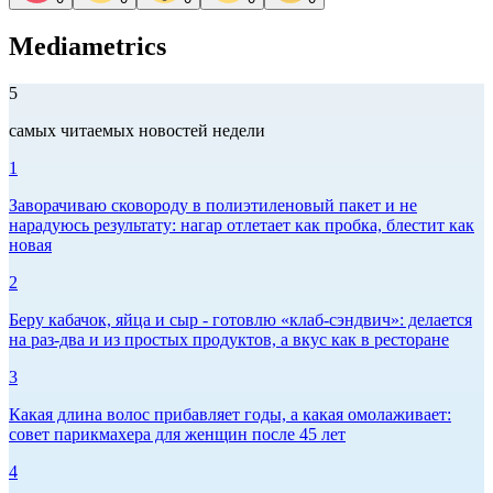
Mediametrics
5
самых читаемых новостей недели
1
Заворачиваю сковороду в полиэтиленовый пакет и не
нарадуюсь результату: нагар отлетает как пробка, блестит как
новая
2
Беру кабачок, яйца и сыр - готовлю «клаб-сэндвич»: делается
на раз-два и из простых продуктов, а вкус как в ресторане
3
Какая длина волос прибавляет годы, а какая омолаживает:
совет парикмахера для женщин после 45 лет
4