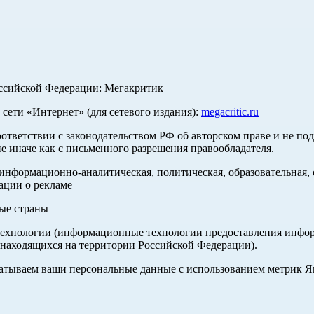
оссийской Федерации: Мегакритик
ети «Интернет» (для сетевого издания):
megacritic.ru
оответствии с законодательством РФ об авторском праве и не по
е иначе как с письменного разрешения правообладателя.
нформационно-аналитическая, политическая, образовательная, с
ации о рекламе
ные страны
хнологии (информационные технологии предоставления информа
 находящихся на территории Российской Федерации).
абатываем ваши персональные данные с использованием метрик 