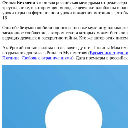
Фильм
Без меня
это новая российская мелодрама от режиссёра 
треугольнике, в котором две молодые девушки влюблены в одн
уроки игры на фортепиано и уроки вождения мотоцикла, чтоб
16+
Они обе безумно любили одного и того же мужчину, однако жес
загадочное сообщение, автором текста которых может быть лишь
ведущих девушек к раскрытию тайны. Кто же автор этих писем 
Актёрский состав фильма возглавляет дуэт из Полины Максимо
воздыхания досталась Риналю Мухаметову (
Временные трудно
Пятница
,
Любовь с ограничениями
). Дата премьеры в российск