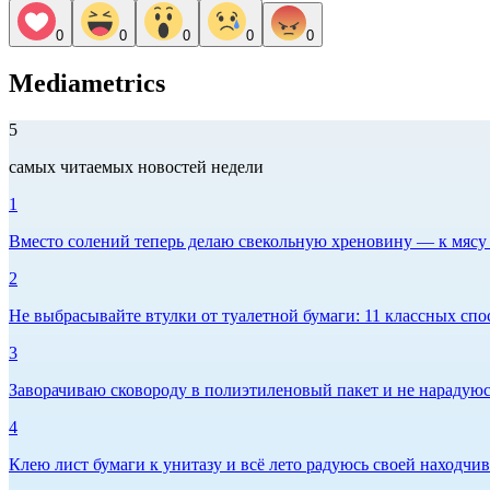
0
0
0
0
0
Mediametrics
5
самых читаемых новостей недели
1
Вместо солений теперь делаю свекольную хреновину — к мясу и
2
Не выбрасывайте втулки от туалетной бумаги: 11 классных спо
3
Заворачиваю сковороду в полиэтиленовый пакет и не нарадуюсь 
4
Клею лист бумаги к унитазу и всё лето радуюсь своей находчиво