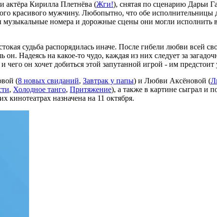
и актёра Кирилла Плетнёва (
Жги!
), снятая по сценарию Дарьи Г
ого красивого мужчину. Любопытно, что обе исполнительницы д
ы музыкальные номера и дорожные сцены они могли исполнить в
токая судьба распорядилась иначе. После гибели любви всей св
 он. Надеясь на какое-то чудо, каждая из них следует за загад
и чего он хочет добиться этой запутанной игрой - им предстоит
вой (
8 новых свиданий
,
Завтрак у папы
) и Любви Аксёновой (
Л
сти
,
Холодное танго
,
Притяжение
), а также в картине сыграл и 
их кинотеатрах назначена на 11 октября.