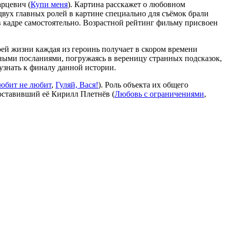
арцевич (
Купи меня
). Картина расскажет о любовном
вух главных ролей в картине специально для съёмок брали
 кадре самостоятельно. Возрастной рейтинг фильму присвоен
оей жизни каждая из героинь получает в скором времени
очными посланиями, погружаясь в вереницу странных подсказок,
 узнать к финалу данной истории.
юбит не любит
,
Гуляй, Вася!
). Роль объекта их общего
поставивший её Кирилл Плетнёв (
Любовь с ограничениями
,