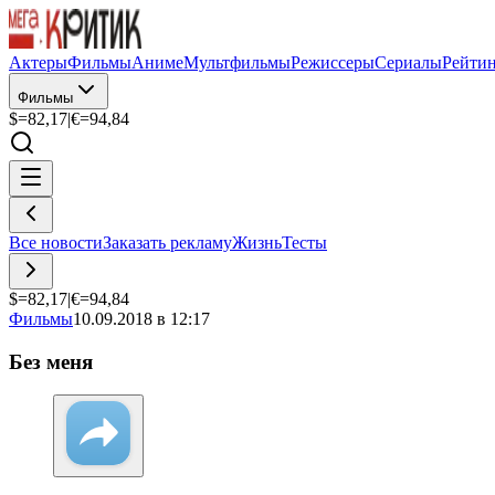
Актеры
Фильмы
Аниме
Мультфильмы
Режиссеры
Сериалы
Рейти
Фильмы
$=
82,17
|
€=
94,84
Все новости
Заказать рекламу
Жизнь
Тесты
$=
82,17
|
€=
94,84
Фильмы
10.09.2018 в 12:17
Без меня