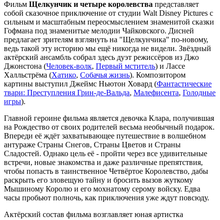
Фильм
Щелкунчик и четыре королевства
представляет
собой сказочное приключение от студии Walt Disney Pictures с
сильным и масштабным переосмыслением знаменитой сказки
Гофмана под знаменитые мелодии Чайковского. Дисней
предлагает зрителям взглянуть на "Щелкунчика" по-новому,
ведь такой эту историю мы ещё никогда не видели. Звёздный
актёрский ансамбль собрал здесь дуэт режиссёров из Джо
Джонстона (
Человек-волк
,
Первый мститель
) и Лассе
Халльстрёма (
Хатико
,
Собачья жизнь
). Композитором
картины выступил Джеймс Ньютон Ховард (
Фантастические
твари: Преступления Грин-де-Вальда
,
Малефисента
,
Голодные
игры
).
Главной героине фильма является девочка Клара, получившая
на Рождество от своих родителей весьма необычный подарок.
Впереди её ждёт захватывающее путешествие в волшебном
антураже Страны Снегов, Страны Цветов и Страны
Сладостей. Однако цель её - пройти через все удивительные
встречи, новые знакомства и даже различные препятствия,
чтобы попасть в таинственное Четвёртое Королевство, дабы
раскрыть его зловещую тайну и бросить вызов жуткому
Мышиному Королю и его мохнатому серому войску. Едва
часы пробьют полночь, как приключения уже ждут повсюду.
Актёрский состав фильма возглавляет юная артистка