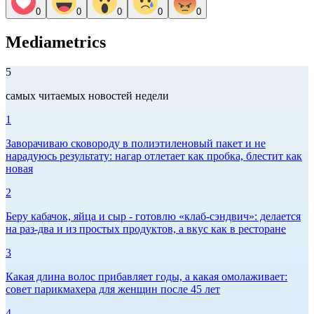
0
0
0
0
0
Mediametrics
5
самых читаемых новостей недели
1
Заворачиваю сковороду в полиэтиленовый пакет и не
нарадуюсь результату: нагар отлетает как пробка, блестит как
новая
2
Беру кабачок, яйца и сыр - готовлю «клаб-сэндвич»: делается
на раз-два и из простых продуктов, а вкус как в ресторане
3
Какая длина волос прибавляет годы, а какая омолаживает:
совет парикмахера для женщин после 45 лет
4