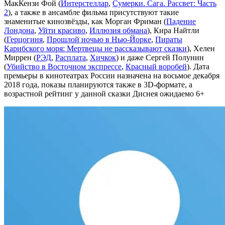
МакКензи Фой (
Интерстеллар
,
Сумерки. Сага. Рассвет: Часть
2
), а также в ансамбле фильма присутствуют такие
знаменитые кинозвёзды, как Морган Фриман (
Падение
Лондона
,
Уйти красиво
,
Иллюзия обмана
), Кира Найтли
(
Герцогиня
,
Прошлой ночью в Нью-Йорке
,
Пираты
Карибского моря: Мертвецы не рассказывают сказки
), Хелен
Миррен (
РЭД
,
Расплата
,
Хичкок
) и даже Сергей Полунин
(
Убийство в Восточном экспрессе
,
Красный воробей
). Дата
премьеры в кинотеатрах России назначена на восьмое декабря
2018 года, показы планируются также в 3D-формате, а
возрастной рейтинг у данной сказки Диснея ожидаемо 6+