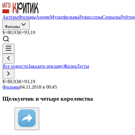
Актеры
Фильмы
Аниме
Мультфильмы
Режиссеры
Сериалы
Рейти
Фильмы
$=
80,93
|
€=
93,19
Все новости
Заказать рекламу
Жизнь
Тесты
$=
80,93
|
€=
93,19
Фильмы
04.11.2018 в 00:45
Щелкунчик и четыре королевства