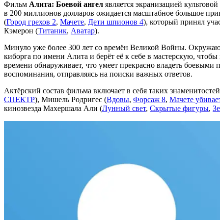
Фильм
Алита: Боевой ангел
является экранизацией культовой
в 200 миллионов долларов ожидается масштабное большое при
(
Город грехов 2
,
Мачете
,
Дети шпионов 4
), который принял уч
Кэмерон (
Титаник
,
Аватар
).
Минуло уже более 300 лет со времён Великой Войны. Окружаю
киборга по имени Алита и берёт её к себе в мастерскую, чтоб
времени обнаруживает, что умеет прекрасно владеть боевыми п
воспоминания, отправляясь на поиски важных ответов.
Актёрский состав фильма включает в себя таких знаменитосте
СПЕКТР
), Мишель Родригес (
Вдовы
,
Форсаж 8
,
Мачете убивае
кинозвезда Махершала Али (
Лунный свет
,
Скрытые фигуры
,
Зе