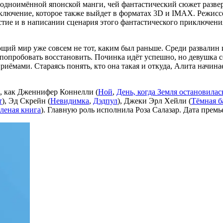
 одноимённой японской манги, чей фантастический сюжет разве
ключение, которое также выйдет в форматах 3D и IMAX. Режисс
астие и в написании сценария этого фантастического приключен
щий мир уже совсем не тот, каким был раньше. Среди развалин
ы попробовать восстановить. Починка идёт успешно, но девушка 
риёмами. Стараясь понять, кто она такая и откуда, Алита начин
й, как Дженнифер Коннелли (
Ной
,
День, когда Земля остановилас
т
), Эд Скрейн (
Невидимка
,
Дэдпул
), Джеки Эрл Хейли (
Тёмная 
леная книга
). Главную роль исполнила Роза Салазар. Дата премь