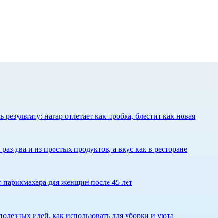
результату: нагар отлетает как пробка, блестит как новая
 раз-два и из простых продуктов, а вкус как в ресторане
ет парикмахера для женщин после 45 лет
олезных идей, как использовать для уборки и уюта