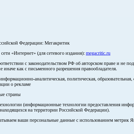
оссийской Федерации: Мегакритик
ети «Интернет» (для сетевого издания):
megacritic.ru
оответствии с законодательством РФ об авторском праве и не по
е иначе как с письменного разрешения правообладателя.
нформационно-аналитическая, политическая, образовательная, с
ации о рекламе
ные страны
хнологии (информационные технологии предоставления информа
 находящихся на территории Российской Федерации).
абатываем ваши персональные данные с использованием метрик 