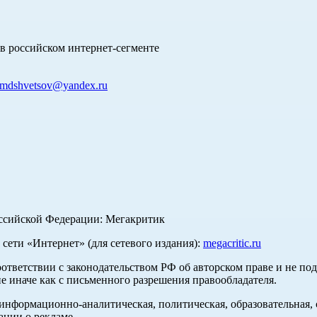
в российском интернет-сегменте
mdshvetsov@yandex.ru
оссийской Федерации: Мегакритик
ети «Интернет» (для сетевого издания):
megacritic.ru
оответствии с законодательством РФ об авторском праве и не по
е иначе как с письменного разрешения правообладателя.
нформационно-аналитическая, политическая, образовательная, с
ации о рекламе