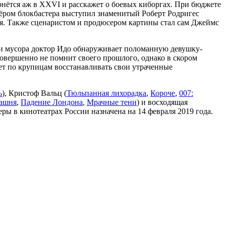
рнётся аж в XXVI и расскажет о боевых киборгах. При бюджете
ёром блокбастера выступил знаменитый Роберт Родригес
ия. Также сценаристом и продюсером картины стал сам Джеймс
 и мусора доктор Идо обнаруживает поломанную девушку-
совершенно не помнит своего прошлого, однако в скором
ает по крупицам восстанавливать свои утраченные
ь
), Кристоф Вальц (
Тюльпанная лихорадка
,
Короче
,
007:
башня
,
Падение Лондона
,
Мрачные тени
) и восходящая
еры в кинотеатрах России назначена на 14 февраля 2019 года.