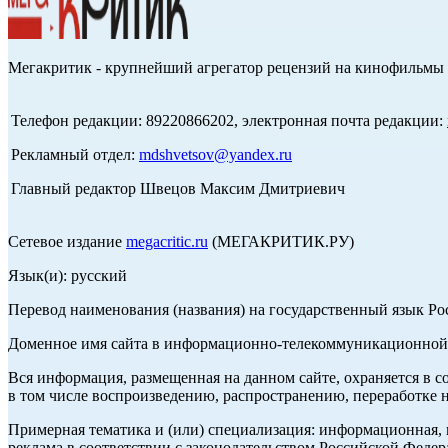
Мегакритик - крупнейший агрегатор рецензий на кинофильмы 
Телефон редакции: 89220866202, электронная почта редакции:
Рекламный отдел:
mdshvetsov@yandex.ru
Главный редактор Швецов Максим Дмитриевич
Сетевое издание
megacritic.ru
(МЕГАКРИТИК.РУ)
Язык(и): русский
Перевод наименования (названия) на государственный язык Р
Доменное имя сайта в информационно-телекоммуникационной с
Вся информация, размещенная на данном сайте, охраняется в с
в том числе воспроизведению, распространению, переработке н
Примерная тематика и (или) специализация: информационная, и
реклама в соответствии с законодательством Российской Федер