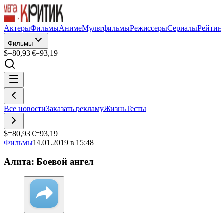
Актеры
Фильмы
Аниме
Мультфильмы
Режиссеры
Сериалы
Рейти
Фильмы
$=
80,93
|
€=
93,19
Все новости
Заказать рекламу
Жизнь
Тесты
$=
80,93
|
€=
93,19
Фильмы
14.01.2019 в 15:48
Алита: Боевой ангел