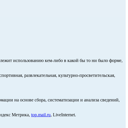
длежит использованию кем-либо в какой бы то ни было форме,
портивная, развлекательная, культурно-просветительская,
ции на основе сбора, систематизации и анализа сведений,
Яндекс Метрика,
top.mail.ru
, LiveInternet.