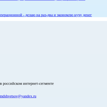
перационной - делаю на раз-два и экономлю кучу денег
в российском интернет-сегменте
mdshvetsov@yandex.ru