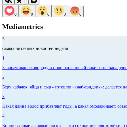
0
0
0
0
0
Mediametrics
5
самых читаемых новостей недели
1
Заворачиваю сковороду в полиэтиленовый пакет и не нарадуюсь 
2
Беру кабачок, яйца и сыр - готовлю «клаб-сэндвич»: делается на
3
Какая длина волос прибавляет годы, а какая омолаживает: сов
4
Коплю старые дырявые носки — это сокровище для хозяйки: 5 п