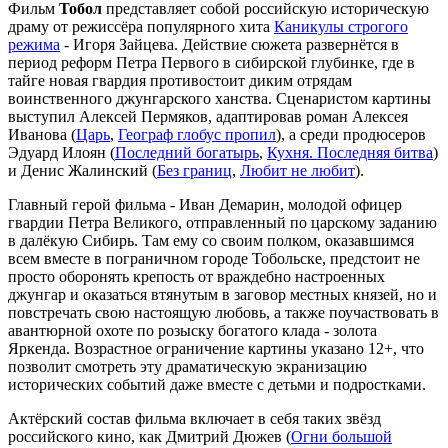
Фильм
Тобол
представляет собой российскую историческую
драму от режиссёра популярного хита
Каникулы строгого
режима
- Игоря Зайцева. Действие сюжета развернётся в
период реформ Петра Первого в сибирской глубинке, где в
тайге новая гвардия противостоит диким отрядам
воинственного джунгарского ханства. Сценаристом картины
выступил Алексей Пермяков, адаптировав роман Алексея
Иванова (
Царь
,
Географ глобус пропил
), а среди продюсеров
Эдуард Илоян (
Последний богатырь
,
Кухня. Последняя битва
)
и Денис Жалинский (
Без границ
,
Любит не любит
).
Главный герой фильма - Иван Демарин, молодой офицер
гвардии Петра Великого, отправленный по царскому заданию
в далёкую Сибирь. Там ему со своим полком, оказавшимся
всем вместе в пограничном городе Тобольске, предстоит не
просто оборонять крепость от враждебно настроенных
джунгар и оказаться втянутым в заговор местных князей, но и
повстречать свою настоящую любовь, а также поучаствовать в
авантюрной охоте по розыску богатого клада - золота
Яркенда. Возрастное ограничение картины указано 12+, что
позволит смотреть эту драматическую экранизацию
исторических событий даже вместе с детьми и подростками.
Актёрский состав фильма включает в себя таких звёзд
российского кино, как Дмитрий Дюжев (
Огни большой