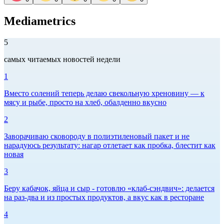
Mediametrics
5
самых читаемых новостей недели
1
Вместо солений теперь делаю свекольную хреновину — к
мясу и рыбе, просто на хлеб, обалденно вкусно
2
Заворачиваю сковороду в полиэтиленовый пакет и не
нарадуюсь результату: нагар отлетает как пробка, блестит как
новая
3
Беру кабачок, яйца и сыр - готовлю «клаб-сэндвич»: делается
на раз-два и из простых продуктов, а вкус как в ресторане
4