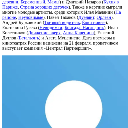
деревни
,
Беременный
,
Мамы
) и Дмитрий Назаров (
Кухня в
Париже
,
Страна хороших деточек
). Также в картине сыграли
многие молодые артисты, среди которых Илья Маланин (
На
районе
,
Неуловимые
), Павел Табаков (
Дуэлянт
,
Орлеан
),
Андрей Бурковский (
Трезвый водитель
,
Ёлки новые
),
Екатерина Гусева (
Невидимки
,
Бригада: Наследник
), Иван
Колесников (
Движение вверх
,
Анна Каренина
), Евгений
Дятлов (
Батальонъ
) и Агата Муцениеце. Дата премьеры в
кинотеатрах России назначена на 21 февраля, прокатчиком
выступает компания «Централ Партнершип».