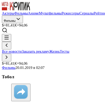
Актеры
Фильмы
Аниме
Мультфильмы
Режиссеры
Сериалы
Рейти
Фильмы
$=
81,41
|
€=
94,06
Все новости
Заказать рекламу
Жизнь
Тесты
$=
81,41
|
€=
94,06
Фильмы
20.01.2019 в 02:07
Тобол