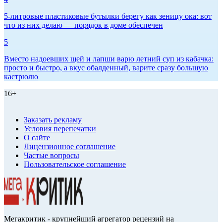
5-литровые пластиковые бутылки берегу как зеницу ока: вот
что из них делаю — порядок в доме обеспечен
5
Вместо надоевших щей и лапши варю летний суп из кабачка:
просто и быстро, а вкус обалденный, варите сразу большую
кастрюлю
16+
Заказать рекламу
Условия перепечатки
О сайте
Лицензионное соглашение
Частые вопросы
Пользовательское соглашение
Мегакритик - крупнейший агрегатор рецензий на