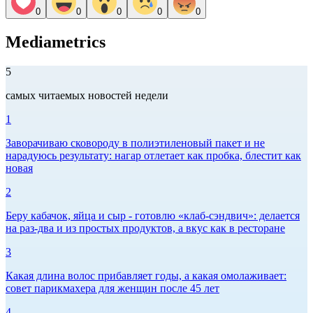
0
0
0
0
0
Mediametrics
5
самых читаемых новостей недели
1
Заворачиваю сковороду в полиэтиленовый пакет и не
нарадуюсь результату: нагар отлетает как пробка, блестит как
новая
2
Беру кабачок, яйца и сыр - готовлю «клаб-сэндвич»: делается
на раз-два и из простых продуктов, а вкус как в ресторане
3
Какая длина волос прибавляет годы, а какая омолаживает:
совет парикмахера для женщин после 45 лет
4