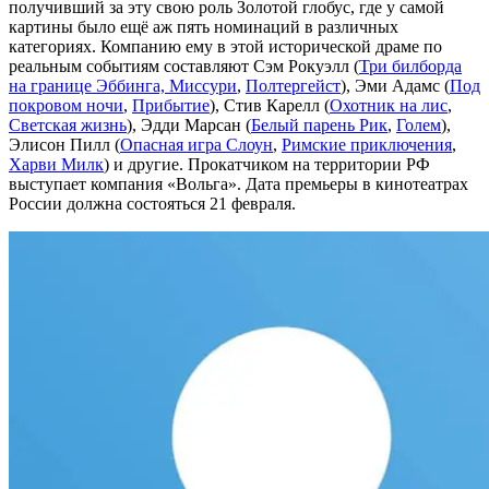
получивший за эту свою роль Золотой глобус, где у самой
картины было ещё аж пять номинаций в различных
категориях. Компанию ему в этой исторической драме по
реальным событиям составляют Сэм Рокуэлл (
Три билборда
на границе Эббинга, Миссури
,
Полтергейст
), Эми Адамс (
Под
покровом ночи
,
Прибытие
), Стив Карелл (
Охотник на лис
,
Светская жизнь
), Эдди Марсан (
Белый парень Рик
,
Голем
),
Элисон Пилл (
Опасная игра Слоун
,
Римские приключения
,
Харви Милк
) и другие. Прокатчиком на территории РФ
выступает компания «Вольга». Дата премьеры в кинотеатрах
России должна состояться 21 февраля.