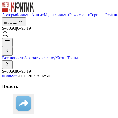
Актеры
Фильмы
Аниме
Мультфильмы
Режиссеры
Сериалы
Рейти
Фильмы
$=
80,93
|
€=
93,19
Все новости
Заказать рекламу
Жизнь
Тесты
$=
80,93
|
€=
93,19
Фильмы
20.01.2019 в 02:50
Власть