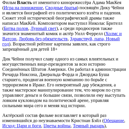
Фильм
Власть
от именитого кинорежиссёра Адама МакКея
(
Игра на понижение
,
Сводные братья
) посвящён Дику Чейни
и является биографией его политического взлёта и падения.
Сюжет этой исторической биографической драмы также
написал МакКей. Композитором выступил Николас Брителл
(
Битва полов
,
Лунный свет
), а среди продюсеров также
значится знаменитый комик и актёр Уилл Феррелл (
Холмс и
Ватсон
,
Любовь без обязательств
,
Здравствуй, папа, Новый
год
). Возрастной рейтинг картины заявлен, как строго
запрещённый для детей 18+
Дик Чейни получил славу одного из самых влиятельных и
могущественных вице-президентов за всю историю
Соединённых Штатов Америки. Он работал в администрации
Ричарда Никсона, Джеральда Форда и Джорджа Буша
старшего, продвигая военную компанию по борьбе с
терроризмом в Ираке. Его невероятный дар убеждения, а
также мастерское манипулирование тем, что миром по сути
управляют деньги и большие связи, позволили ему выступать
ловким кукловодом на политической арене, управляя
сильными мира сего и меняя ход истории.
Актёрский состав фильме возглавляет в который раз
изменившийся до неузнаваемости Кристиан Бэйл (
Обещание
,
Исход: Цари и боги
,
Цветы войны
,
Темный рыцарь
),