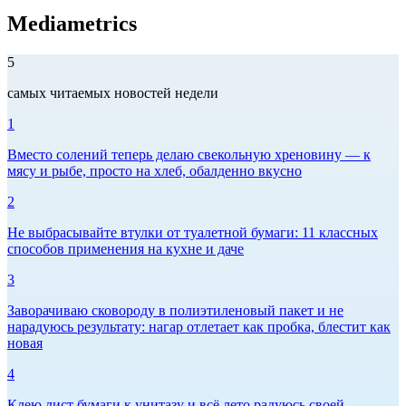
Mediametrics
5
самых читаемых новостей недели
1
Вместо солений теперь делаю свекольную хреновину — к
мясу и рыбе, просто на хлеб, обалденно вкусно
2
Не выбрасывайте втулки от туалетной бумаги: 11 классных
способов применения на кухне и даче
3
Заворачиваю сковороду в полиэтиленовый пакет и не
нарадуюсь результату: нагар отлетает как пробка, блестит как
новая
4
Клею лист бумаги к унитазу и всё лето радуюсь своей