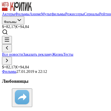
Актеры
Фильмы
Аниме
Мультфильмы
Режиссеры
Сериалы
Рейти
Фильмы
$=
82,17
|
€=
94,84
Все новости
Заказать рекламу
Жизнь
Тесты
$=
82,17
|
€=
94,84
Фильмы
27.01.2019 в 22:12
Любовницы