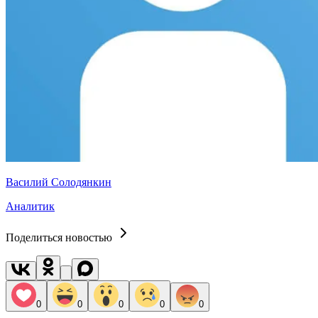
Василий Солодянкин
Аналитик
Поделиться новостью
0
0
0
0
0