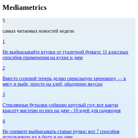
Mediametrics
5
самых читаемых новостей недели
1
Не выбрасывайте втулки от туалетной бумаги: 11 классных
способов применения на кухне и даче
2
Вместо солений теперь делаю свекольную хреновину — к
мясу и рыбе, просто на хлеб, обалденно вкусно
3
Стеклянные бутылки собираю круглый год: вот какую
красоту мастерю из них на даче - 10 идей для садоводов
4
Не спешите выбрасывать старые ручки: вот 7 способов
использовать их в быту и на даче