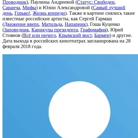
Проводник
), Паулины Андреевой (
Статус: Свободен
,
Саранча
,
Мифы
) и Юлии Александровой (
Самый лучший
день
,
Горько!
,
Жизнь впереди
). Также в картине снялись такие
известные российские артисты, как Сергей Гармаш
(
Движение вверх
,
Матильда
,
Напарник
), Гоша Куценко
(
Заповедник
,
Каникулы президента
,
Графомафия
), Юрий
Стоянов (
Всё или ничего
,
Крымский мост
,
Бармен
) и другие.
Дата выхода в российских кинотеатрах запланирована на 28
февраля 2018 года.