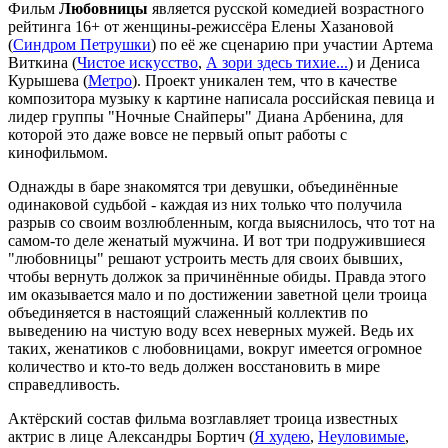
Фильм
Любовницы
является русской комедией возрастного
рейтинга 16+ от женщины-режиссёра Елены Хазановой
(
Синдром Петрушки
) по её же сценарию при участии Артема
Виткина (
Чистое искусство
,
А зори здесь тихие...
) и Дениса
Курышева (
Метро
). Проект уникален тем, что в качестве
композитора музыку к картине написала российская певица и
лидер группы "Ночные Снайперы" Диана Арбенина, для
которой это даже вовсе не первый опыт работы с
кинофильмом.
Однажды в баре знакомятся три девушки, объединённые
одинаковой судьбой - каждая из них только что получила
разрыв со своим возлюбленным, когда выяснилось, что тот на
самом-то деле женатый мужчина. И вот три подружившиеся
"любовницы" решают устроить месть для своих бывших,
чтобы вернуть должок за причинённые обиды. Правда этого
им оказывается мало и по достижении заветной цели троица
объединяется в настоящий слаженный коллектив по
выведению на чистую воду всех неверных мужей. Ведь их
таких, женатиков с любовницами, вокруг имеется огромное
количество и кто-то ведь должен восстановить в мире
справедливость.
Актёрский состав фильма возглавляет троица известных
актрис в лице Александры Бортич (
Я худею
,
Неуловимые
,