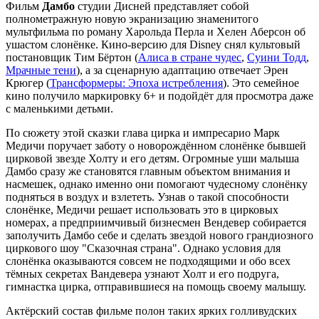
Фильм
Дамбо
студии Дисней представляет собой
полнометражную новую экранизацию знаменитого
мультфильма по роману Харольда Перла и Хелен Аберсон об
ушастом слонёнке. Кино-версию для Disney снял культовый
постановщик Тим Бёртон (
Алиса в стране чудес
,
Суини Тодд
,
Мрачные тени
), а за сценарную адаптацию отвечает Эрен
Крюгер (
Трансформеры: Эпоха истребления
). Это семейное
кино получило маркировку 6+ и подойдёт для просмотра даже
с маленькими детьми.
По сюжету этой сказки глава цирка и импресарио Марк
Медичи поручает заботу о новорождённом слонёнке бывшей
цирковой звезде Холту и его детям. Огромные уши малыша
Дамбо сразу же становятся главным объектом внимания и
насмешек, однако именно они помогают чудесному слонёнку
подняться в воздух и взлететь. Узнав о такой способности
слонёнке, Медичи решает использовать это в цирковых
номерах, а предприимчивый бизнесмен Вендевер собирается
заполучить Дамбо себе и сделать звездой нового грандиозного
циркового шоу "Сказочная страна". Однако условия для
слонёнка оказываются совсем не подходящими и обо всех
тёмных секретах Вандевера узнают Холт и его подруга,
гимнастка цирка, отправившиеся на помощь своему малышу.
Актёрский состав фильме полон таких ярких голливудских