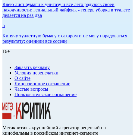
Клею лист бумаги к унитазу и всё лето радуюсь своей
находчивости: гениальный лайфхак - теперь уборка в туалете
делается на раз-два
5
Кипячу туалетную бумагу с сахаром и не могу нарадоваться
результату: оценили все соседи
16+
Заказать рекламу
Условия перепечатки
О сайте
Лицензионное соглашение
Частые вопросы
Пользовательское соглашение
Мегакритик - крупнейший агрегатор рецензий на
кинофильмы в российском интернет-сегменте