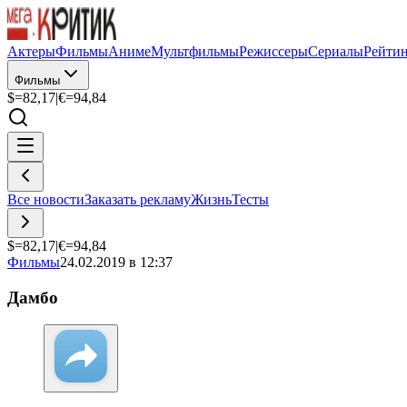
Актеры
Фильмы
Аниме
Мультфильмы
Режиссеры
Сериалы
Рейти
Фильмы
$=
82,17
|
€=
94,84
Все новости
Заказать рекламу
Жизнь
Тесты
$=
82,17
|
€=
94,84
Фильмы
24.02.2019 в 12:37
Дамбо