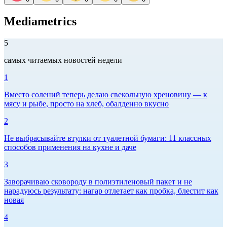
Mediametrics
5
самых читаемых новостей недели
1
Вместо солений теперь делаю свекольную хреновину — к
мясу и рыбе, просто на хлеб, обалденно вкусно
2
Не выбрасывайте втулки от туалетной бумаги: 11 классных
способов применения на кухне и даче
3
Заворачиваю сковороду в полиэтиленовый пакет и не
нарадуюсь результату: нагар отлетает как пробка, блестит как
новая
4