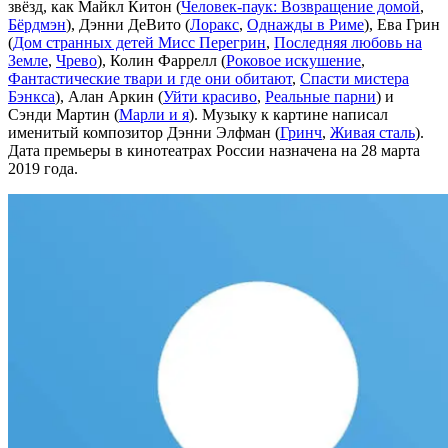
звёзд, как Майкл Китон (
Человек-паук: Возвращение домой
,
Бёрдмэн
), Дэнни ДеВито (
Лоракс
,
Однажды в Риме
), Ева Грин
(
Дом странных детей Мисс Перегрин
,
Последняя любовь на
Земле
,
Чрево
), Колин Фаррелл (
Роковое искушение
,
Фантастические твари и где они обитают
,
Спасти мистера
Бэнкса
), Алан Аркин (
Уйти красиво
,
Реальные парни
) и
Сэнди Мартин (
Марли и я
). Музыку к картине написал
именитый композитор Дэнни Элфман (
Гринч
,
Живая сталь
).
Дата премьеры в кинотеатрах России назначена на 28 марта
2019 года.