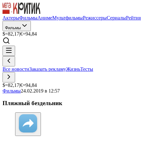
Актеры
Фильмы
Аниме
Мультфильмы
Режиссеры
Сериалы
Рейти
Фильмы
$=
82,17
|
€=
94,84
Все новости
Заказать рекламу
Жизнь
Тесты
$=
82,17
|
€=
94,84
Фильмы
24.02.2019 в 12:57
Пляжный бездельник