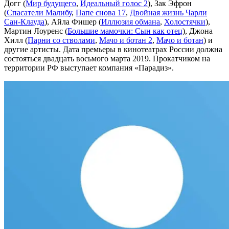
Догг (
Мир будущего
,
Идеальный голос 2
), Зак Эфрон
(
Спасатели Малибу
,
Папе снова 17
,
Двойная жизнь Чарли
Сан-Клауда
), Айла Фишер (
Иллюзия обмана
,
Холостячки
),
Мартин Лоуренс (
Большие мамочки: Сын как отец
), Джона
Хилл (
Парни со стволами
,
Мачо и ботан 2
,
Мачо и ботан
) и
другие артисты. Дата премьеры в кинотеатрах России должна
состояться двадцать восьмого марта 2019. Прокатчиком на
территории РФ выступает компания «Парадиз».