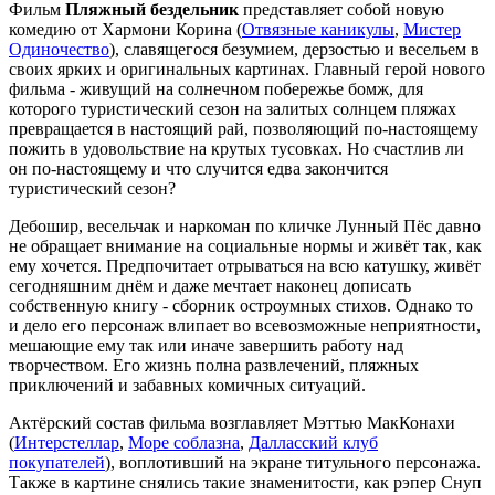
Фильм
Пляжный бездельник
представляет собой новую
комедию от Хармони Корина (
Отвязные каникулы
,
Мистер
Одиночество
), славящегося безумием, дерзостью и весельем в
своих ярких и оригинальных картинах. Главный герой нового
фильма - живущий на солнечном побережье бомж, для
которого туристический сезон на залитых солнцем пляжах
превращается в настоящий рай, позволяющий по-настоящему
пожить в удовольствие на крутых тусовках. Но счастлив ли
он по-настоящему и что случится едва закончится
туристический сезон?
Дебошир, весельчак и наркоман по кличке Лунный Пёс давно
не обращает внимание на социальные нормы и живёт так, как
ему хочется. Предпочитает отрываться на всю катушку, живёт
сегодняшним днём и даже мечтает наконец дописать
собственную книгу - сборник остроумных стихов. Однако то
и дело его персонаж влипает во всевозможные неприятности,
мешающие ему так или иначе завершить работу над
творчеством. Его жизнь полна развлечений, пляжных
приключений и забавных комичных ситуаций.
Актёрский состав фильма возглавляет Мэттью МакКонахи
(
Интерстеллар
,
Море соблазна
,
Далласский клуб
покупателей
), воплотивший на экране титульного персонажа.
Также в картине снялись такие знаменитости, как рэпер Снуп