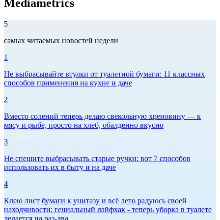
Mediametrics
5
самых читаемых новостей недели
1
Не выбрасывайте втулки от туалетной бумаги: 11 классных
способов применения на кухне и даче
2
Вместо солений теперь делаю свекольную хреновину — к
мясу и рыбе, просто на хлеб, обалденно вкусно
3
Не спешите выбрасывать старые ручки: вот 7 способов
использовать их в быту и на даче
4
Клею лист бумаги к унитазу и всё лето радуюсь своей
находчивости: гениальный лайфхак - теперь уборка в туалете
делается на раз-два