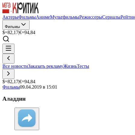
Актеры
Фильмы
Аниме
Мультфильмы
Режиссеры
Сериалы
Рейти
Фильмы
$=
82,17
|
€=
94,84
Все новости
Заказать рекламу
Жизнь
Тесты
$=
82,17
|
€=
94,84
Фильмы
09.04.2019 в 15:01
Аладдин