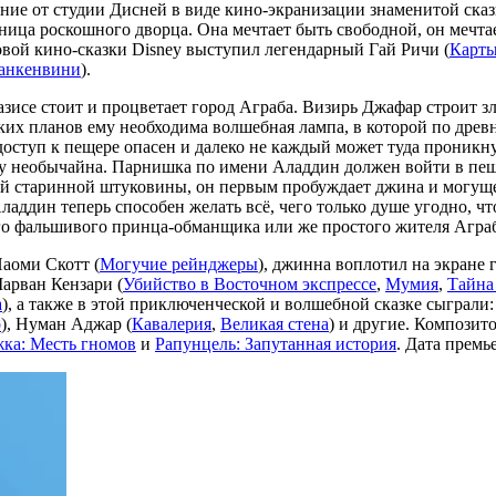
ение от студии Дисней в виде кино-экранизации знаменитой ска
ница роскошного дворца. Она мечтает быть свободной, он мечтае
овой кино-сказки Disney выступил легендарный Гай Ричи (
Карты
анкенвини
).
зисе стоит и процветает город Аграба. Визирь Джафар строит злы
ких планов ему необходима волшебная лампа, в которой по дре
о доступ к пещере опасен и далеко не каждый может туда проник
ту необычайна. Парнишка по имени Аладдин должен войти в пеще
ой старинной штуковины, он первым пробуждает джина и могуще
аддин теперь способен желать всё, чего только душе угодно, ч
о фальшивого принца-обманщика или же простого жителя Аграб
Наоми Скотт (
Могучие рейнджеры
), джинна воплотил на экране 
Марван Кензари (
Убийство в Восточном экспрессе
,
Мумия
,
Тайна 
а
), а также в этой приключенческой и волшебной сказке сыграли
р
), Нуман Аджар (
Кавалерия
,
Великая стена
) и другие. Компози
ка: Месть гномов
и
Рапунцель: Запутанная история
. Дата премь