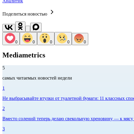
Аналитик
Поделиться новостью
0
0
0
0
0
Mediametrics
5
самых читаемых новостей недели
1
Не выбрасывайте втулки от туалетной бумаги: 11 классных спо
2
Вместо солений теперь делаю свекольную хреновину — к мясу и
3