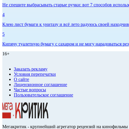
Не спешите выбрасывать старые ручки: вот 7 способов использо
4
Клею лист бумаги к унитазу и всё лето радуюсь своей находчиво
5
Кипячу туалетную бумагу с сахаром и не могу нарадоваться рез
16+
Заказать рекламу
Условия перепечатки
О сайте
Лицензионное соглашение
Частые вопросы
Пользовательское соглашение
Мегакритик - крупнейший агрегатор рецензий на кинофильмы 