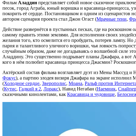
Фильм
Аладдин
представляет собой новое сказочное приключ
песок, город Аграба, юный воришка и красавица-принцесса, уз
покорить её сердце. Постановщиком и одним из сценаристов н
автором сценария проекта стал Джон Огаст (
Мрачные тени
,
Фр
Действие развернётся в пустынных песках, где на роскошном оа
самому править этими землями. Для исполнения своих злодейс
желания того, кто осмелится его пробудить, потерев лампу. Н
парня и талантливого уличного воришки, чья ловкость попрос
случайным образом, даже не догадываясь о волшебной силе эт
Аладдину. Это существенно подрывает планы Джафара, а вот Ал
кого в нём полюбит красавица принцесса Джасмин? Роскошног
Актёрский состав фильма возглавляет дуэт из Мены Массуд и 
Фокус
), а партию злодея визиря Джафара на экране исполнил 
(
Холодное сердце
,
Зверополис
,
Моана
,
Ральф против Интернет
(
Кутис
,
Гадкий я 2
,
Лоракс
), Навид Негабан (
Наемник
,
Снайпе
сказочными кинолентами, как
Красавица и чудовище
,
Белоснеж