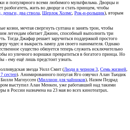
зки и популярного всеми любимого мультфильма. Дворцы и
т разбогатеть, жить во дворце и стать принцем, чтобы
, деньги, два ствола
,
Шерлок Холмс
,
Рок-н-рольщик
), вторым
е козни, мечтая свергнуть султана и занять трон, чтобы
вним легендам обитает Джинн, способный выполнить три
нуть. Тогда Джафар решает заручиться поддержкой простого
ру чудес и выкрасть лампу для своего нанимателя. Однако
ственное существо обязуется теперь служить исключительно
тобы из уличного воришки превратиться в богатого принца. Но
ы - ему ещё лишь предстоит узнать.
голливудская звезда Уилл Смит (
Люди в черном 3
,
Семь жизней
,
7 сестер
). Анимированного попугая Яго озвучил Алан Тьюдик
: Билли Магнуссен (
Миллион для чайников
), Назим Педрад
тором выступил Алан Менкен, уже работавший над такими
еры в России назначена на 23 мая во всех кинотеатрах.