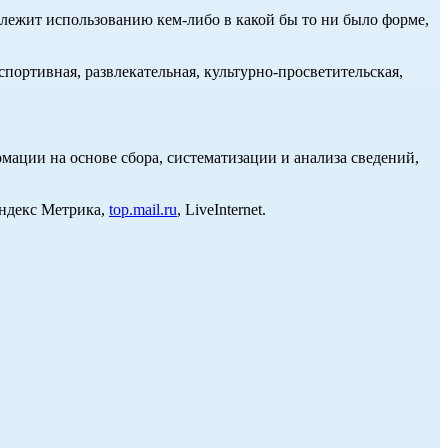
длежит использованию кем-либо в какой бы то ни было форме,
портивная, развлекательная, культурно-просветительская,
ции на основе сбора, систематизации и анализа сведений,
Яндекс Метрика,
top.mail.ru
, LiveInternet.