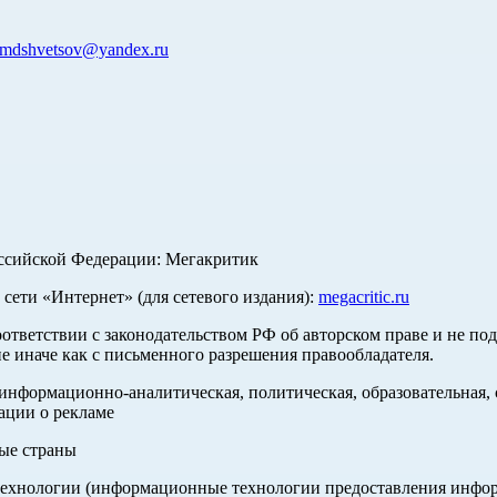
mdshvetsov@yandex.ru
оссийской Федерации: Мегакритик
ети «Интернет» (для сетевого издания):
megacritic.ru
оответствии с законодательством РФ об авторском праве и не по
е иначе как с письменного разрешения правообладателя.
нформационно-аналитическая, политическая, образовательная, с
ации о рекламе
ные страны
хнологии (информационные технологии предоставления информа