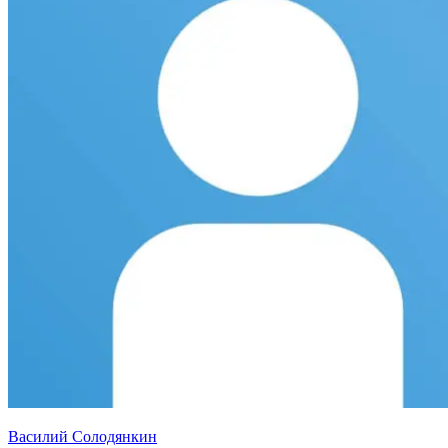
Василий Солодянкин