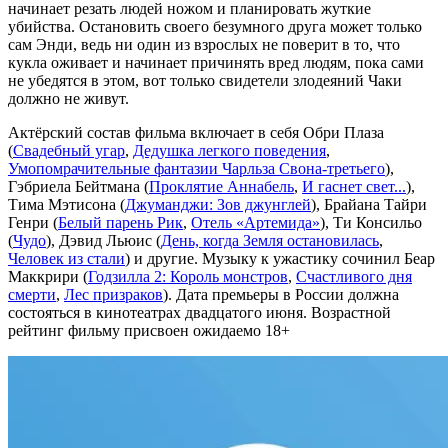
начинает резать людей ножом и планировать жуткие
убийства. Остановить своего безумного друга может только
сам Энди, ведь ни один из взрослых не поверит в то, что
кукла оживает и начинает причинять вред людям, пока сами
не убедятся в этом, вот только свидетели злодеяний Чаки
должно не живут.
Актёрский состав фильма включает в себя Обри Плаза
(
Свадебный угар
,
Дедушка легкого поведения
,
Умопомрачительные фантазии Чарльза Свона-третьего
),
Гэбриела Бейтмана (
Проклятие Аннабель
,
И гаснет свет...
),
Тима Мэтисона (
Джуманджи: Зов джунглей
), Брайана Тайри
Генри (
Белый парень Рик
,
Отель «Артемида»
), Ти Консильо
(
Чудо
), Дэвид Льюис (
День, когда Земля остановилась
,
Человек из стали
) и другие. Музыку к ужастику сочинил Беар
Маккрири (
Годзилла 2: Король монстров
,
Счастливого дня
смерти
,
Лес призраков
). Дата премьеры в России должна
состояться в кинотеатрах двадцатого июня. Возрастной
рейтинг фильму присвоен ожидаемо 18+