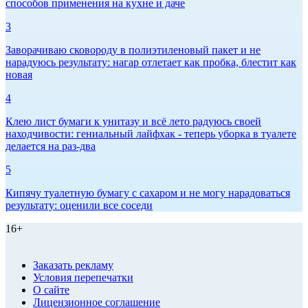
способов применения на кухне и даче
3
Заворачиваю сковороду в полиэтиленовый пакет и не
нарадуюсь результату: нагар отлетает как пробка, блестит как
новая
4
Клею лист бумаги к унитазу и всё лето радуюсь своей
находчивости: гениальный лайфхак - теперь уборка в туалете
делается на раз-два
5
Кипячу туалетную бумагу с сахаром и не могу нарадоваться
результату: оценили все соседи
16+
Заказать рекламу
Условия перепечатки
О сайте
Лицензионное соглашение