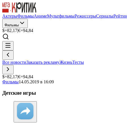
Актеры
Фильмы
Аниме
Мультфильмы
Режиссеры
Сериалы
Рейти
Фильмы
$=
82,17
|
€=
94,84
Все новости
Заказать рекламу
Жизнь
Тесты
$=
82,17
|
€=
94,84
Фильмы
14.05.2019 в 16:09
Детские игры