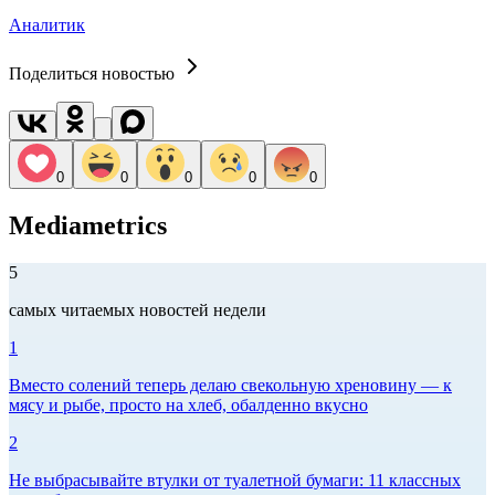
Аналитик
Поделиться новостью
0
0
0
0
0
Mediametrics
5
самых читаемых новостей недели
1
Вместо солений теперь делаю свекольную хреновину — к
мясу и рыбе, просто на хлеб, обалденно вкусно
2
Не выбрасывайте втулки от туалетной бумаги: 11 классных