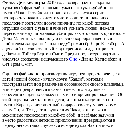
Фильм
Детские игры
2019 года возвращает на экраны
культовый франчайз фильмов ужасов о кукле-убийце по
имени Чаки. Ремейк или полная перезагрузка серии
постарается начать сюжет с чистого листа и, наверняка,
предложит зрителям новую причину, по какой детская
игрушка сходит с ума и начинает убивать людей, нежели
переселение души маньяка-убийцы, как это было в оригинале
Дона Манчини. Снял новую версию хоррора известный
любителям жанра по "Полароиду" режиссёр Ларс Клевберг. А
сценарий на современный лад переписал и адаптировал
дебютант Тайлер Бертон Смит. Среди продюсеров картины
числятся создатели нашумевшего
Оно
- Дэвид Катценберг и
Сет Грэм-Смит.
Одна из фабрик по производству игрушек представляет для
детей новый брэнд - куклу-друга "Бадди", который
подстраивается под различные особенности своего владельца
и вскоре превращается в самого весёлого и лучшего
собеседника для их совместных игр и времяпровождения. Об
этой игрушке мечтают все дети, и вот мать-одиночка по
имени Карен дарит заветный подарок своему маленькому
сыну Энди. Тот даёт игрушке имя Чаки, вот только в
механизме происходит какой-то сбой, и весёлые задумки
вместо радостных детских приключений превращаются в
череду несчастных случаев, а вскоре кукла Чаки и вовсе