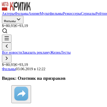
Актеры
Фильмы
Аниме
Мультфильмы
Режиссеры
Сериалы
Рейти
Фильмы
$=
80,93
|
€=
93,19
Все новости
Заказать рекламу
Жизнь
Тесты
$=
80,93
|
€=
93,19
Фильмы
03.06.2019 в 12:22
Видок: Охотник на призраков