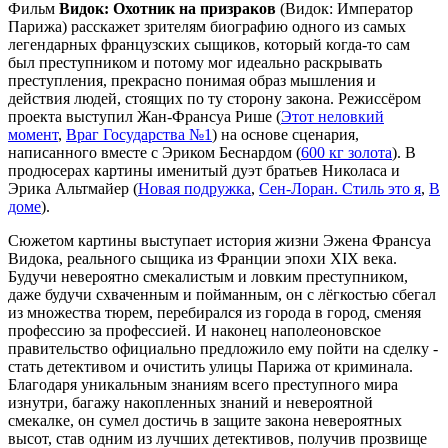
Фильм
Видок: Охотник на призраков
(Видок: Император
Парижа) расскажет зрителям биографию одного из самых
легендарных французских сыщиков, который когда-то сам
был преступником и потому мог идеально раскрывать
преступления, прекрасно понимая образ мышления и
действия людей, стоящих по ту сторону закона. Режиссёром
проекта выступил Жан-Франсуа Рише (
Этот неловкий
момент
,
Враг Государства №1
) на основе сценария,
написанного вместе с Эриком Беснардом (
600 кг золота
). В
продюсерах картины именитый дуэт братьев Николаса и
Эрика Альтмайер (
Новая подружка
,
Сен-Лоран. Стиль это я
,
В
доме
).
Сюжетом картины выступает история жизни Эжена Франсуа
Видока, реального сыщика из Франции эпохи XIX века.
Будучи невероятно смекалистым и ловким преступником,
даже будучи схваченным и пойманным, он с лёгкостью сбегал
из множества тюрем, перебирался из города в город, сменяя
профессию за профессией. И наконец наполеоновское
правительство официально предложило ему пойти на сделку -
стать детективом и очистить улицы Парижа от криминала.
Благодаря уникальным знаниям всего преступного мира
изнутри, багажу накопленных знаний и невероятной
смекалке, он сумел достичь в защите закона невероятных
высот, став одним из лучших детективов, получив прозвище