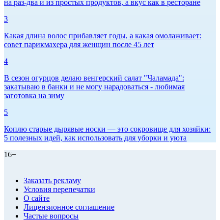
на раз-два и из простых продуктов, а вкус как в ресторане
3
Какая длина волос прибавляет годы, а какая омолаживает:
совет парикмахера для женщин после 45 лет
4
В сезон огурцов делаю венгерский салат "Чаламада":
закатываю в банки и не могу нарадоваться - любимая
заготовка на зиму
5
Коплю старые дырявые носки — это сокровище для хозяйки:
5 полезных идей, как использовать для уборки и уюта
16+
Заказать рекламу
Условия перепечатки
О сайте
Лицензионное соглашение
Частые вопросы