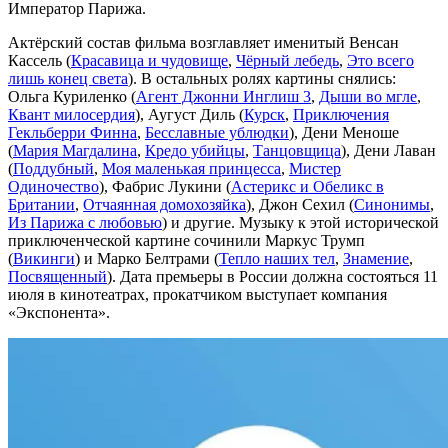
Император Парижа.
Актёрский состав фильма возглавляет именитый Венсан
Кассель (
Красавица и чудовище
,
Чёрный лебедь
,
Это всего
лишь конец света
). В остальных ролях картины снялись:
Ольга Куриленко (
Агент Джонни Инглиш 3
,
Дыши во мгле
,
Квант милосердия
), Аугуст Диль (
Курск
,
Приключения
Гекльберри Финна
,
Бесславные ублюдки
), Дени Меноше
(
Мария Магдалина
,
Кредо убийцы
,
Танцовщица
), Дени Лаван
(
Поддубный
,
Моя маленькая принцесса
,
Мистер
Одиночество
), Фабрис Лукини (
Астерикс и Обеликс в
Британии
,
Отчаянная домохозяйка
), Джон Сехил (
Синонимы
,
Из Парижа с любовью
) и другие. Музыку к этой исторической
приключенческой картине сочинили Маркус Трумп
(
Викинги
) и Марко Белтрами (
Тепло наших тел
,
Знамение
,
Посвященный
). Дата премьеры в России должна состояться 11
июля в кинотеатрах, прокатчиком выступает компания
«Экспонента».