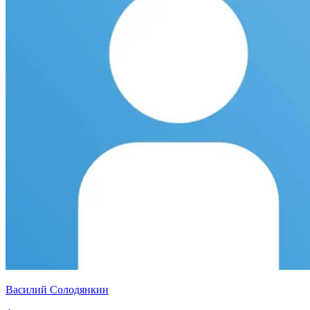
Василий Солодянкин