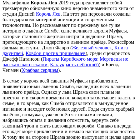
Мультфильм
Король Лев
2019 года представляет собой
трёхмерную обновлённую кино-версию знаменитого хита от
студии Дисней
Король Лев
. На этот раз персонажи созданы
благодаря компьютерной анимации и современным
технологиям. Но рассказывают по-преженму всё ту же
историю о львёнке Симбе, сыне великого короля Муфасы,
который становится жертвой интриги дядюшки Шрама,
претендующего на лидерство в львином прайде. Режиссёром
фильма выступил Джон Фавро (
Железный человек
,
Книга
джунглей
,
Ковбои против пришельцев
), среди сценаристов
Джефф Натансон (
Пираты Карибского моря: Мертвецы не
рассказывают сказки
,
Как украсть небоскрёб
) и Бренда
Чепмен (
Храбрая сердцем
).
В семье у короля всей саванны Муфасы прибавление,
появляется юный львёнок Симба, наследник всех владений
львиного прайда. Однако у льва Шрама свои планы на
престол, и в скором времени он коварно захватывает власть в
семье, в то время, как Симба отправляется в вынужденное
изгнание и находит себе новых друзей. Годы спустя храбрый
львёнок, возмужав, уже вернётся с новыми силами,
набравшись опыта и желания отомстить, вернуть себе
законный трон и стать настоящим королём. Однако впереди
его ждёт море приключений и немало настоящих опасностей.
К тому же на стороне Шрама заодно выступает и целая армия