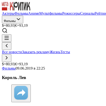
Актеры
Фильмы
Аниме
Мультфильмы
Режиссеры
Сериалы
Рейти
Фильмы
$=
80,93
|
€=
93,19
Все новости
Заказать рекламу
Жизнь
Тесты
$=
80,93
|
€=
93,19
Фильмы
09.06.2019 в 22:25
Король Лев