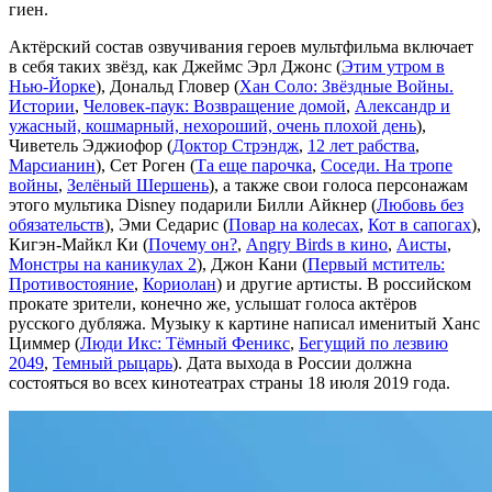
гиен.
Актёрский состав озвучивания героев мультфильма включает
в себя таких звёзд, как Джеймс Эрл Джонс (
Этим утром в
Нью-Йорке
), Дональд Гловер (
Хан Соло: Звёздные Войны.
Истории
,
Человек-паук: Возвращение домой
,
Александр и
ужасный, кошмарный, нехороший, очень плохой день
),
Чиветель Эджиофор (
Доктор Стрэндж
,
12 лет рабства
,
Марсианин
), Сет Роген (
Та еще парочка
,
Соседи. На тропе
войны
,
Зелёный Шершень
), а также свои голоса персонажам
этого мультика Disney подарили Билли Айкнер (
Любовь без
обязательств
), Эми Седарис (
Повар на колесах
,
Кот в сапогах
),
Кигэн-Майкл Ки (
Почему он?
,
Angry Birds в кино
,
Аисты
,
Монстры на каникулах 2
), Джон Кани (
Первый мститель:
Противостояние
,
Кориолан
) и другие артисты. В российском
прокате зрители, конечно же, услышат голоса актёров
русского дубляжа. Музыку к картине написал именитый Ханс
Циммер (
Люди Икс: Тёмный Феникс
,
Бегущий по лезвию
2049
,
Темный рыцарь
). Дата выхода в России должна
состояться во всех кинотеатрах страны 18 июля 2019 года.