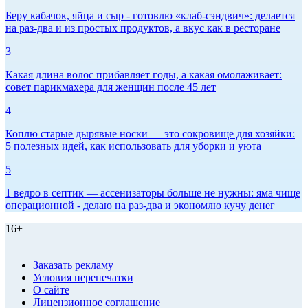
Беру кабачок, яйца и сыр - готовлю «клаб-сэндвич»: делается
на раз-два и из простых продуктов, а вкус как в ресторане
3
Какая длина волос прибавляет годы, а какая омолаживает:
совет парикмахера для женщин после 45 лет
4
Коплю старые дырявые носки — это сокровище для хозяйки:
5 полезных идей, как использовать для уборки и уюта
5
1 ведро в септик — ассенизаторы больше не нужны: яма чище
операционной - делаю на раз-два и экономлю кучу денег
16+
Заказать рекламу
Условия перепечатки
О сайте
Лицензионное соглашение