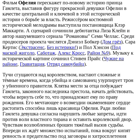
Фильм
Офелия
перескажет по-новому историю принца
Гамлета, выставив фигуру прекрасной девушки Офелии в
качестве центральной и ключевой в этой исторической
истории о борьбе за власть. Режиссёром костюмной
исторической мелодрамы выступила постановщица Клэр
Маккарти. А сценарий сочинили дебютантка Лиза Клейн и
автор нашумевшего сериала "Романовы" Семи Челлас. Среди
продюсеров проекта числятся Дэниэл Бобкер (
Дом грёз
), Сара
Кертис (
Экстрасенс
,
Без истерики!
) и Пол Хэнсон (
Под
маской жиголо
,
Саботаж
,
Алекс Кросс
,
Район №9
). Музыку к
исторической картине сочинил Стивен Прайс (
Чужие на
районе
,
Гравитация
,
Отряд самоубийц
).
Тучи сгущаются над королевством, настают сложные и
тёмные времена, когда убийца и самозванец узурпирует трон
у убиенного правителя. Клятва мести за отца побуждает
Гамлета, законного наследника престола, начать действовать,
чтобы вернуть себе то, что принадлежит ему по праву
рождения. Его мечтающее о возмездии окаменевшее сердце
растопить способна лишь красавица Офелия. Ради любви
Гамлета девушка согласна нарушить любые запреты, идти
против воли властного тирана и оставить королевский двор.
Чувствам возлюбленных брошен тяжёлый вызов судьбы.
Впереди их ждёт множество испытаний, пока вокруг кипят
ревность и предательство под заговоры и хитросплетения