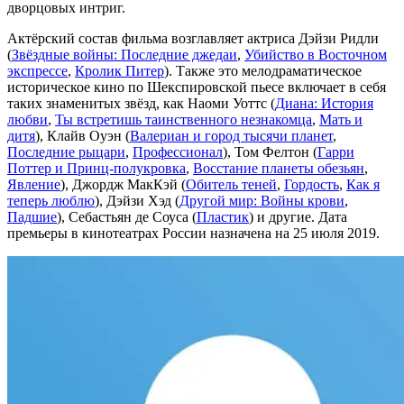
дворцовых интриг.
Актёрский состав фильма возглавляет актриса Дэйзи Ридли
(
Звёздные войны: Последние джедаи
,
Убийство в Восточном
экспрессе
,
Кролик Питер
). Также это мелодраматическое
историческое кино по Шекспировской пьесе включает в себя
таких знаменитых звёзд, как Наоми Уоттс (
Диана: История
любви
,
Ты встретишь таинственного незнакомца
,
Мать и
дитя
), Клайв Оуэн (
Валериан и город тысячи планет
,
Последние рыцари
,
Профессионал
), Том Фелтон (
Гарри
Поттер и Принц-полукровка
,
Восстание планеты обезьян
,
Явление
), Джордж МакКэй (
Обитель теней
,
Гордость
,
Как я
теперь люблю
), Дэйзи Хэд (
Другой мир: Войны крови
,
Падшие
), Себастьян де Соуса (
Пластик
) и другие. Дата
премьеры в кинотеатрах России назначена на 25 июля 2019.