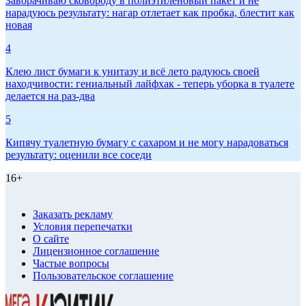
Заворачиваю сковороду в полиэтиленовый пакет и не
нарадуюсь результату: нагар отлетает как пробка, блестит как
новая
4
Клею лист бумаги к унитазу и всё лето радуюсь своей
находчивости: гениальный лайфхак - теперь уборка в туалете
делается на раз-два
5
Кипячу туалетную бумагу с сахаром и не могу нарадоваться
результату: оценили все соседи
16+
Заказать рекламу
Условия перепечатки
О сайте
Лицензионное соглашение
Частые вопросы
Пользовательское соглашение