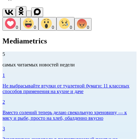
0
0
0
0
0
Mediametrics
5
самых читаемых новостей недели
1
Не выбрасывайте втулки от туалетной бумаги: 11 классных
способов применения на кухне и даче
2
Вместо солений теперь делаю свекольную хреновину — к
мясу и рыбе, просто на хлеб, обалденно вкусно
3