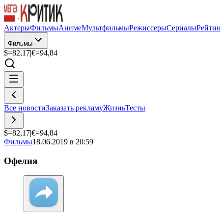
Актеры
Фильмы
Аниме
Мультфильмы
Режиссеры
Сериалы
Рейти
Фильмы
$=
82,17
|
€=
94,84
Все новости
Заказать рекламу
Жизнь
Тесты
$=
82,17
|
€=
94,84
Фильмы
18.06.2019 в 20:59
Офелия