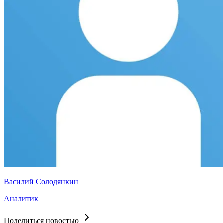
Василий Солодянкин
Аналитик
Поделиться новостью