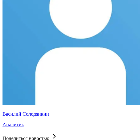
Василий Солодянкин
Аналитик
Поделиться новостью