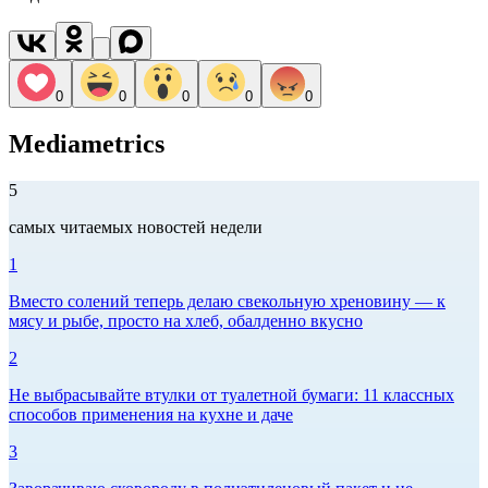
0
0
0
0
0
Mediametrics
5
самых читаемых новостей недели
1
Вместо солений теперь делаю свекольную хреновину — к
мясу и рыбе, просто на хлеб, обалденно вкусно
2
Не выбрасывайте втулки от туалетной бумаги: 11 классных
способов применения на кухне и даче
3