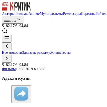
Актеры
Фильмы
Аниме
Мультфильмы
Режиссеры
Сериалы
Рейти
Фильмы
$=
82,17
|
€=
94,84
Все новости
Заказать рекламу
Жизнь
Тесты
$=
82,17
|
€=
94,84
Фильмы
19.08.2019 в 13:08
Адская кухня