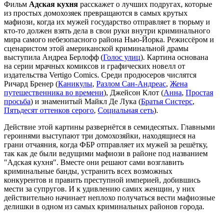
Фильм
Адская кухня
расскажет о лучших подругах, которые
из простых домохозяек превращаются в самых крутых
мафиози, когда их мужей государство отправляет в тюрьму и
кто-то должен взять дела в свои руки внутри криминального
мира самого небезопасного района Нью-Йорка. Режиссёром и
сценаристом этой американской криминальной драмы
выступила Андреа Берлофф (
Голос улиц
). Картина основана
на серии мрачных комиксов и графических новелл от
издательства Vertigo Comics. Среди продюсеров числятся
Ричард Бренер (
Каникулы
,
Разлом Сан-Андреас
,
Жена
путешественника во времени
), Джейсон Клот (
Анна
,
Простая
просьба
) и знаменитый Майкл Де Лука (
Братья Систерс
,
Пятьдесят оттенков серого
,
Социальная сеть
).
Действие этой картины развернётся в семидесятых. Главными
героинями выступают три домохозяйки, находящиеся на
грани отчаяния, когда ФБР отправляет их мужей за решётку,
так как де были ведущими мафиози в районе под названием
"Адская кухня". Вместе они решают сами возглавить
криминальные банды, устранить всех возможных
конкурентов и править преступной империей, добившись
мести за супругов. И к удивлению самих женщин, у них
действительно начинает неплохо получаться вести мафиозные
делишки в одном из самых криминальных районов города.