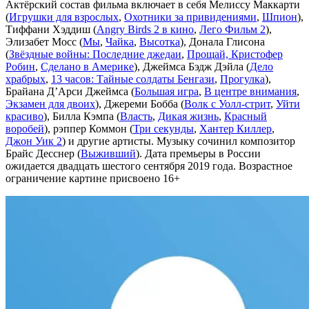
Актёрский состав фильма включает в себя Мелиссу Маккарти
(
Игрушки для взрослых
,
Охотники за привидениями
,
Шпион
),
Тиффани Хэддиш (
Angry Birds 2 в кино
,
Лего Фильм 2
),
Элизабет Мосс (
Мы
,
Чайка
,
Высотка
), Донала Глисона
(
Звёздные войны: Последние джедаи
,
Прощай, Кристофер
Робин
,
Сделано в Америке
), Джеймса Бэдж Дэйла (
Дело
храбрых
,
13 часов: Тайные солдаты Бенгази
,
Прогулка
),
Брайана Д’Арси Джеймса (
Большая игра
,
В центре внимания
,
Экзамен для двоих
), Джереми Бобба (
Волк с Уолл-стрит
,
Уйти
красиво
), Билла Кэмпа (
Власть
,
Дикая жизнь
,
Красный
воробей
), рэппер Коммон (
Три секунды
,
Хантер Киллер
,
Джон Уик 2
) и другие артисты. Музыку сочинил композитор
Брайс Десснер (
Выживший
). Дата премьеры в России
ожидается двадцать шестого сентября 2019 года. Возрастное
ограничение картине присвоено 16+