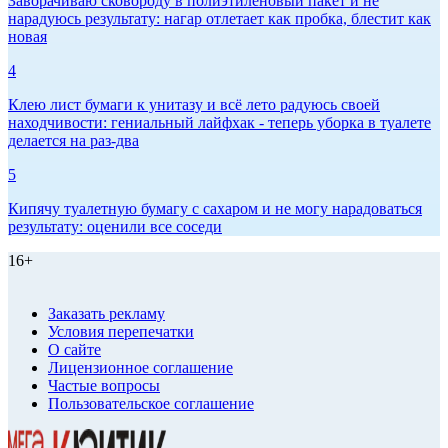
Заворачиваю сковороду в полиэтиленовый пакет и не
нарадуюсь результату: нагар отлетает как пробка, блестит как
новая
4
Клею лист бумаги к унитазу и всё лето радуюсь своей
находчивости: гениальный лайфхак - теперь уборка в туалете
делается на раз-два
5
Кипячу туалетную бумагу с сахаром и не могу нарадоваться
результату: оценили все соседи
16+
Заказать рекламу
Условия перепечатки
О сайте
Лицензионное соглашение
Частые вопросы
Пользовательское соглашение