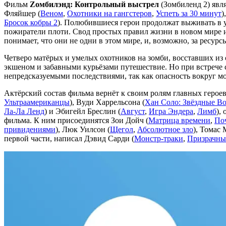
Фильм
Zомбилэнд: Контрольный выстрел
(Зомбиленд 2) явл
Фляйшер (
Веном
,
Охотники на гангстеров
,
Успеть за 30 минут
)
Бросок кобры 2
). Полюбившиеся герои продолжат выживать в у
пожиратели плоти. Свод простых правил жизни в новом мире и
понимает, что они не одни в этом мире, и, возможно, за ресу
Четверо матёрых и умелых охотников на зомби, восставших из
экшеном и забавными курьёзами путешествие. Но при встрече
непредсказуемыми последствиями, так как опасность вокруг мог
Актёрский состав фильма вернёт к своим ролям главных герое
Ультраамериканцы
), Вуди Харрельсона (
Хан Соло: Звёздные В
Ла-Ла Ленд
) и Эбигейл Бреслин (
Август
,
Игра Эндера
,
Лимб
),
фильма. К ним присоединятся Зои Дойч (
Матрица времени
,
По
привидениями
), Люк Уилсон (
Щегол
,
Абсолютное зло
), Томас
первой части, написал Дэвид Сарди (
Монстр-траки
,
Призрачны