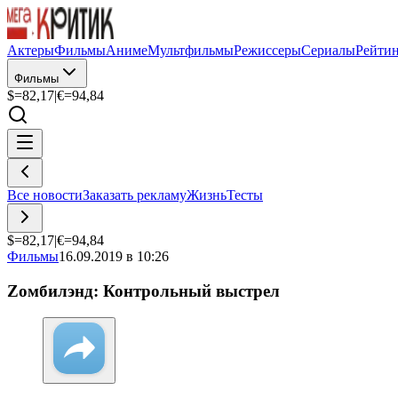
Актеры
Фильмы
Аниме
Мультфильмы
Режиссеры
Сериалы
Рейти
Фильмы
$=
82,17
|
€=
94,84
Все новости
Заказать рекламу
Жизнь
Тесты
$=
82,17
|
€=
94,84
Фильмы
16.09.2019 в 10:26
Zомбилэнд: Контрольный выстрел