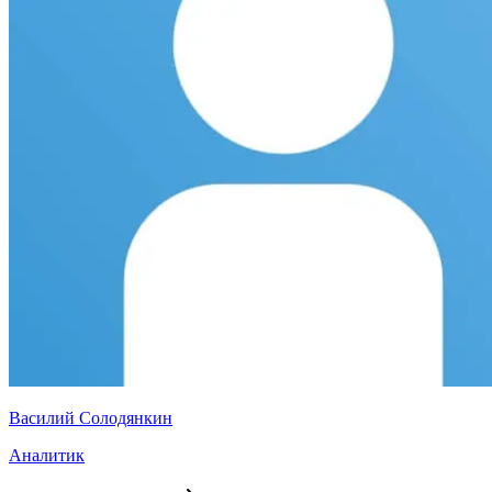
Василий Солодянкин
Аналитик