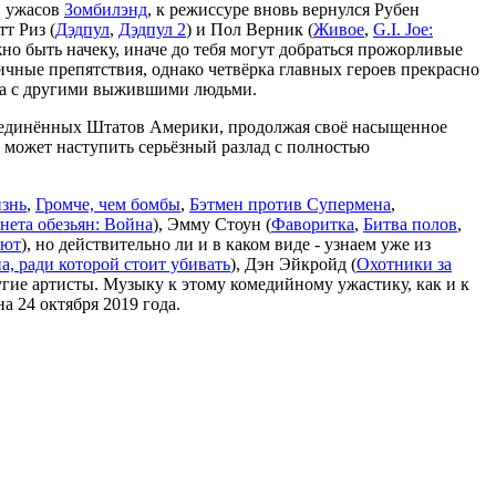
и ужасов
Зомбилэнд
, к режиссуре вновь вернулся Рубен
етт Риз (
Дэдпул
,
Дэдпул 2
) и Пол Верник (
Живое
,
G.I. Joe:
о быть начеку, иначе до тебя могут добраться прожорливые
чные препятствия, однако четвёрка главных героев прекрасно
и, а с другими выжившими людьми.
 Соединённых Штатов Америки, продолжая своё насыщенное
 может наступить серьёзный разлад с полностью
изнь
,
Громче, чем бомбы
,
Бэтмен против Супермена
,
нета обезьян: Война
), Эмму Стоун (
Фаворитка
,
Битва полов
,
ают
), но действительно ли и в каком виде - узнаем уже из
а, ради которой стоит убивать
), Дэн Эйкройд (
Охотники за
угие артисты. Музыку к этому комедийному ужастику, как и к
на 24 октября 2019 года.