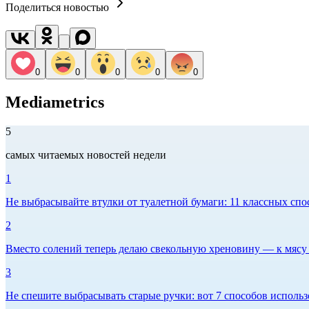
Поделиться новостью
0
0
0
0
0
Mediametrics
5
самых читаемых новостей недели
1
Не выбрасывайте втулки от туалетной бумаги: 11 классных спо
2
Вместо солений теперь делаю свекольную хреновину — к мясу и
3
Не спешите выбрасывать старые ручки: вот 7 способов использо