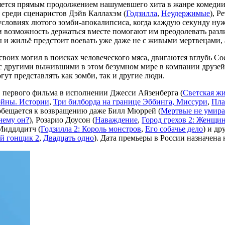
яется прямым продолжением нашумевшего хита в жанре комеди
, среди сценаристов Дэйв Каллахэм (
Годзилла
,
Неудержимые
), Р
словиях лютого зомби-апокалипсиса, когда каждую секунду нужн
 возможность держаться вместе помогают им преодолевать разли
рсы и жильё предстоит воевать уже даже не с живыми мертвецам
 своих могил в поисках человеческого мяса, двигаются вглубь
 с другими выжившими в этом безумном мире в компании друзей
ут представлять как зомби, так и другие люди.
в первого фильма в исполнении Джесси Айзенберга (
Светская ж
ойны. Истории
,
Три билборда на границе Эббинга, Миссури
,
Пла
 обещается к возвращению даже Билл Мюррей (
Мертвые не умир
чему он?
), Розарио Доусон (
Наваждение
,
Город грехов 2: Женщин
 Миддлдитч (
Годзилла 2: Король монстров
,
Его собачье дело
) и др
й гонщик 2
,
Двадцать одно
). Дата премьеры в России назначена 