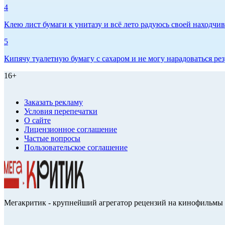
4
Клею лист бумаги к унитазу и всё лето радуюсь своей находчиво
5
Кипячу туалетную бумагу с сахаром и не могу нарадоваться рез
16+
Заказать рекламу
Условия перепечатки
О сайте
Лицензионное соглашение
Частые вопросы
Пользовательское соглашение
Мегакритик - крупнейший агрегатор рецензий на кинофильмы 