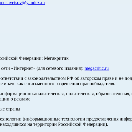
mdshvetsov@yandex.ru
оссийской Федерации: Мегакритик
ети «Интернет» (для сетевого издания):
megacritic.ru
оответствии с законодательством РФ об авторском праве и не по
е иначе как с письменного разрешения правообладателя.
нформационно-аналитическая, политическая, образовательная, с
ации о рекламе
ные страны
хнологии (информационные технологии предоставления информа
 находящихся на территории Российской Федерации).