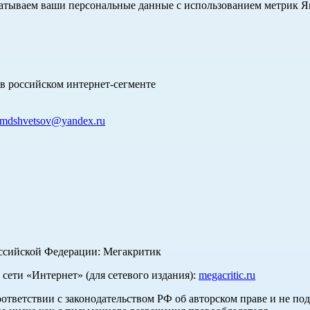
абатываем ваши персональные данные с использованием метрик 
в российском интернет-сегменте
mdshvetsov@yandex.ru
оссийской Федерации: Мегакритик
ети «Интернет» (для сетевого издания):
megacritic.ru
оответствии с законодательством РФ об авторском праве и не по