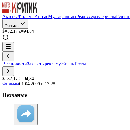
Актеры
Фильмы
Аниме
Мультфильмы
Режиссеры
Сериалы
Рейти
Фильмы
$=
82,17
|
€=
94,84
Все новости
Заказать рекламу
Жизнь
Тесты
$=
82,17
|
€=
94,84
Фильмы
01.04.2009 в 17:28
Незваные