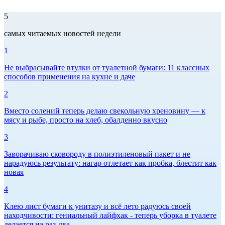
5
самых читаемых новостей недели
1
Не выбрасывайте втулки от туалетной бумаги: 11 классных
способов применения на кухне и даче
2
Вместо солений теперь делаю свекольную хреновину — к
мясу и рыбе, просто на хлеб, обалденно вкусно
3
Заворачиваю сковороду в полиэтиленовый пакет и не
нарадуюсь результату: нагар отлетает как пробка, блестит как
новая
4
Клею лист бумаги к унитазу и всё лето радуюсь своей
находчивости: гениальный лайфхак - теперь уборка в туалете
делается на раз-два