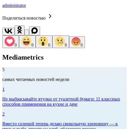
administrator
Поделиться новостью
0
0
0
0
0
Mediametrics
5
самых читаемых новостей недели
1
Не выбрасывайте втулки от туалетной бумаги: 11 классных
способов применения на кухне и даче
2
Вместо солений теперь делаю свекольную хреновину — к
мясу и рыбе, просто на хлеб, обалденно вкусно