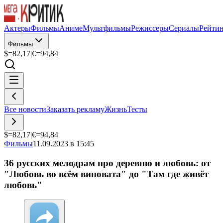
Актеры
Фильмы
Аниме
Мультфильмы
Режиссеры
Сериалы
Рейти
Фильмы
$=
82,17
|
€=
94,84
Все новости
Заказать рекламу
Жизнь
Тесты
$=
82,17
|
€=
94,84
Фильмы
11.09.2023 в 15:45
36 русских мелодрам про деревню и любовь: от
"Любовь во всём виновата" до "Там где живёт
любовь"