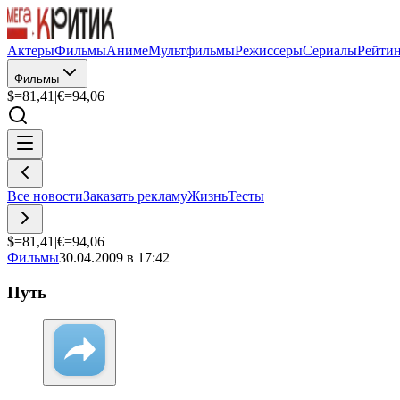
Актеры
Фильмы
Аниме
Мультфильмы
Режиссеры
Сериалы
Рейти
Фильмы
$=
81,41
|
€=
94,06
Все новости
Заказать рекламу
Жизнь
Тесты
$=
81,41
|
€=
94,06
Фильмы
30.04.2009 в 17:42
Путь