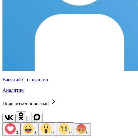
Василий Солодянкин
Аналитик
Поделиться новостью
0
0
0
0
0