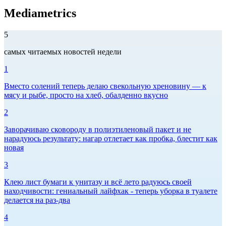
Mediametrics
5
самых читаемых новостей недели
1
Вместо солений теперь делаю свекольную хреновину — к
мясу и рыбе, просто на хлеб, обалденно вкусно
2
Заворачиваю сковороду в полиэтиленовый пакет и не
нарадуюсь результату: нагар отлетает как пробка, блестит как
новая
3
Клею лист бумаги к унитазу и всё лето радуюсь своей
находчивости: гениальный лайфхак - теперь уборка в туалете
делается на раз-два
4