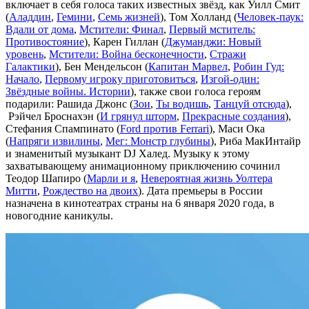
включает в себя голоса таких известных звёзд, как Уилл Смит
(
Аладдин
,
Гемини
,
Семь жизней
), Том Холланд (
Человек-паук:
Вдали от дома
,
Мстители: Финал
,
Первый мститель:
Противостояние
), Карен Гиллан (
Джуманджи: Новый
уровень
,
Мстители: Война бесконечности
,
Стражи
Галактики
), Бен Мендельсон (
Капитан Марвел
,
Робин Гуд:
Начало
,
Первому игроку приготовиться
,
Изгой-один:
Звёздные войны. Истории
), также свои голоса героям
подарили: Рашида Джонс (
Зои
,
Ты водишь
,
Танцуй отсюда
),
Рэйчел Броснахэн (
И грянул шторм
,
Прекрасные создания
),
Стефания Спампинато (
Ford против Ferrari
), Маси Ока
(
Напряги извилины
,
Мег: Монстр глубины
), Риба МакИнтайр
и знаменитый музыкант DJ Халед. Музыку к этому
захватывающему анимационному приключению сочинил
Теодор Шапиро (
Марли и я
,
Невероятная жизнь Уолтера
Митти
,
Рождество на двоих
). Дата премьеры в России
назначена в кинотеатрах страны на 6 января 2020 года, в
новогодние каникулы.