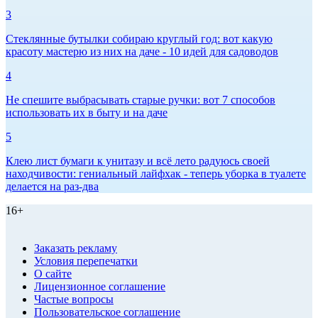
3
Стеклянные бутылки собираю круглый год: вот какую
красоту мастерю из них на даче - 10 идей для садоводов
4
Не спешите выбрасывать старые ручки: вот 7 способов
использовать их в быту и на даче
5
Клею лист бумаги к унитазу и всё лето радуюсь своей
находчивости: гениальный лайфхак - теперь уборка в туалете
делается на раз-два
16+
Заказать рекламу
Условия перепечатки
О сайте
Лицензионное соглашение
Частые вопросы
Пользовательское соглашение