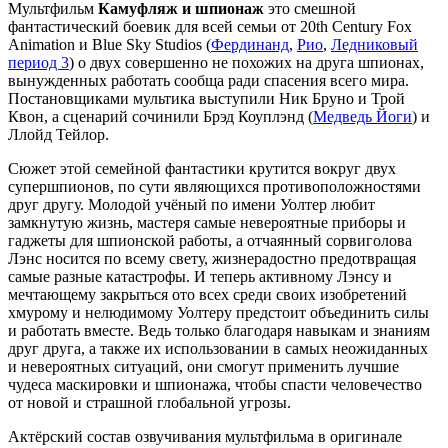
Мультфильм
Камуфляж и шпионаж
это смешной
фантастический боевик для всей семьи от 20th Century Fox
Animation и Blue Sky Studios (
Фердинанд
,
Рио
,
Ледниковый
период 3
) о двух совершенно не похожих на друга шпионах,
вынужденных работать сообща ради спасения всего мира.
Постановщиками мультика выступили Ник Бруно и Трой
Квон, а сценарий сочинили Брэд Коуплэнд (
Медведь Йоги
) и
Ллойд Тейлор.
Сюжет этой семейной фантастики крутится вокруг двух
супершпионов, по сути являющихся противоположностями
друг другу. Молодой учёный по имени Уолтер любит
замкнутую жизнь, мастеря самые невероятные приборы и
гаджеты для шпионской работы, а отчаянный сорвиголова
Лэнс носится по всему свету, жизнерадостно предотвращая
самые разные катастрофы. И теперь активному Лэнсу и
мечтающему закрыться ото всех среди своих изобретений
хмурому и нелюдимому Уолтеру предстоит объединить силы
и работать вместе. Ведь только благодаря навыкам и знаниям
друг друга, а также их использовании в самых неожиданных
и невероятных ситуаций, они смогут применить лучшие
чудеса маскировки и шпионажа, чтобы спасти человечество
от новой и страшной глобальной угрозы.
Актёрский состав озвучивания мультфильма в оригинале