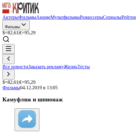
Актеры
Фильмы
Аниме
Мультфильмы
Режиссеры
Сериалы
Рейти
Фильмы
$=
82,61
|
€=
95,29
Все новости
Заказать рекламу
Жизнь
Тесты
$=
82,61
|
€=
95,29
Фильмы
04.12.2019 в 13:05
Камуфляж и шпионаж