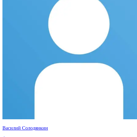
Василий Солодянкин