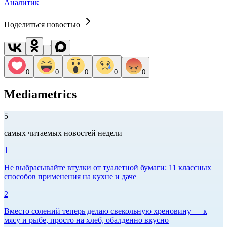
Аналитик
Поделиться новостью
0
0
0
0
0
Mediametrics
5
самых читаемых новостей недели
1
Не выбрасывайте втулки от туалетной бумаги: 11 классных
способов применения на кухне и даче
2
Вместо солений теперь делаю свекольную хреновину — к
мясу и рыбе, просто на хлеб, обалденно вкусно