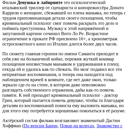
Фильм
Девушка в лабиринте
это психологический
итальянский триллер от сценариста и кинорежиссёра Донато
Карризи о женщине, сбежавшей из плена маньяка, но теперь с
трудом припоминающая детали своего похищения, чтобы
криминальный психолог смог помочь раскрыть это дело и
поймать преступника. Музыку к этой напряжённой и
запутанной картине сочинил Вито Ло Ре. Возрастное
ограничение в прокате РФ присвоено 16+, а хронометраж
остросюжетного кино из Италии длится более двух часов.
По сюжету главная героиня по имени Саманта приходит в
себя уже на больничной койке, пережив жуткий кошмар
похищения неизвестным маньяком и удерживания в плену,
откуда ей и удалось как-то сбежать. Но мозг подавил все эти
неприятные воспоминания, и теперь она находится под
наблюдением врачей в комнате, где нет даже окон, только
зеркало где-то на стене, в котором даже невозможно
разглядеть собственного отражения, дабы как-то помочь
памяти. К ней приходит криминальный психолог - доктор
Грин, который пытается помочь девушке, чтобы та благодаря
деталям из воспоминаний помогла ему выловить маньяка, но
для этого ему потребуется хорошенько покопаться в её разуме.
Актёрский состав фильма возглавляют знаменитый Дастин
Хоффман (
По версии Барни
,
Повар на колесах
,
Знакомство с