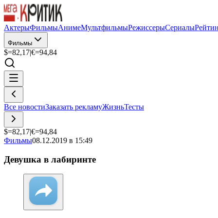
Актеры
Фильмы
Аниме
Мультфильмы
Режиссеры
Сериалы
Рейти
Фильмы
$=
82,17
|
€=
94,84
Все новости
Заказать рекламу
Жизнь
Тесты
$=
82,17
|
€=
94,84
Фильмы
08.12.2019 в 15:49
Девушка в лабиринте