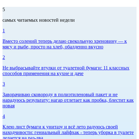
5
самых читаемых новостей недели
1
Вместо солений теперь делаю свекольную хреновину — к
мясу и рыбе, просто на хлеб, обалденно вкусно
2
Не выбрасывайте втулки от туалетной бумаги: 11 классных
способов применения на кухне и даче
3
Заворачиваю сковороду в полиэтиленовый пакет и не
нарадуюсь результату: нагар отлетает как пробка, блестит как
новая
4
Клею лист бумаги к унитазу и всё лето радуюсь своей
находчивости: гениальный лайфхак - теперь уборка в туалете
делается на раз-два