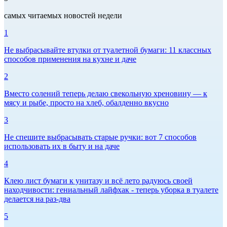
самых читаемых новостей недели
1
Не выбрасывайте втулки от туалетной бумаги: 11 классных
способов применения на кухне и даче
2
Вместо солений теперь делаю свекольную хреновину — к
мясу и рыбе, просто на хлеб, обалденно вкусно
3
Не спешите выбрасывать старые ручки: вот 7 способов
использовать их в быту и на даче
4
Клею лист бумаги к унитазу и всё лето радуюсь своей
находчивости: гениальный лайфхак - теперь уборка в туалете
делается на раз-два
5