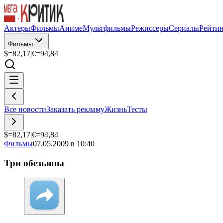
Актеры
Фильмы
Аниме
Мультфильмы
Режиссеры
Сериалы
Рейти
Фильмы
$=
82,17
|
€=
94,84
Все новости
Заказать рекламу
Жизнь
Тесты
$=
82,17
|
€=
94,84
Фильмы
07.05.2009 в 10:40
Три обезьяны