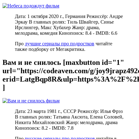
Дата: 1 октября 2020 г., Германия Режиссёр: Андре
Эркау В главных ролях: Тиль Швайгер, Синье
Ирслингер, Макс Хубахер Жанр: драма,
мелодрама, комедия Кинопоиск: 8.4 - IMDB: 6.6
Про
лучшие сериалы про подростков
читайте
также подборку от Мегакритика.
Вам и не снилось [maxbutton id="1"
url="https://codeaven.com/g/joy9jrapz49
erid=LatgBqp8R&ulp=https%3A%2F%2F
]
Дата: 23 марта 1981 г., СССР Режиссёр: Илья Фрэз
В главных ролях: Татьяна Аксюта, Елена Соловей,
Никита Михайловский Жанр: мелодрама, драма
Кинопоиск: 8.2 - IMDB: 7.8
Про
русские сериалы про подростков
читайте в