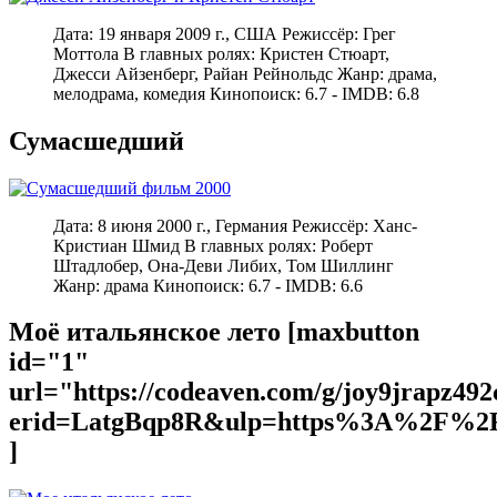
Дата: 19 января 2009 г., США Режиссёр: Грег
Моттола В главных ролях: Кристен Стюарт,
Джесси Айзенберг, Райан Рейнольдс Жанр: драма,
мелодрама, комедия Кинопоиск: 6.7 - IMDB: 6.8
Сумасшедший
Дата: 8 июня 2000 г., Германия Режиссёр: Ханс-
Кристиан Шмид В главных ролях: Роберт
Штадлобер, Она-Деви Либих, Том Шиллинг
Жанр: драма Кинопоиск: 6.7 - IMDB: 6.6
Моё итальянское лето [maxbutton
id="1"
url="https://codeaven.com/g/joy9jrapz49
erid=LatgBqp8R&ulp=https%3A%2F%2F
]