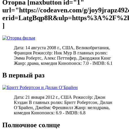
Оторва [maxbutton id="1"
url="https://codeaven.com/g/joy9jrapz49
erid=LatgBqp8R&ulp=https%3A%2F%2F
]
Дата: 14 августа 2008 г., США, Великобритания,
Франция Режиссёр: Ник Мур В главных ролях:
Эмма Робертс, Алекс Петтифер, Джорджия Кинг
Жанр: драма, комедия Кинопоиск: 7.0 - IMDB: 6.1
В первый раз
Дата: 21 января 2012 г., США Режиссёр: Джон
Кэздан В главных ролях: Бритт Робертсон, Дилан
О’Брайен, Джеймс Фрешвилл Жанр: мелодрама,
комедия Кинопоиск: 6.9 - IMDB: 6.8
Полночное солнце