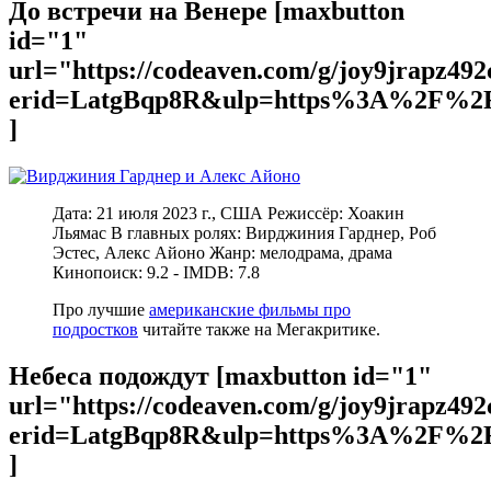
До встречи на Венере [maxbutton
id="1"
url="https://codeaven.com/g/joy9jrapz49
erid=LatgBqp8R&ulp=https%3A%2F%2F
]
Дата: 21 июля 2023 г., США Режиссёр: Хоакин
Льямас В главных ролях: Вирджиния Гарднер, Роб
Эстес, Алекс Айоно Жанр: мелодрама, драма
Кинопоиск: 9.2 - IMDB: 7.8
Про лучшие
американские фильмы про
подростков
читайте также на Мегакритике.
Небеса подождут [maxbutton id="1"
url="https://codeaven.com/g/joy9jrapz49
erid=LatgBqp8R&ulp=https%3A%2F%2F
]