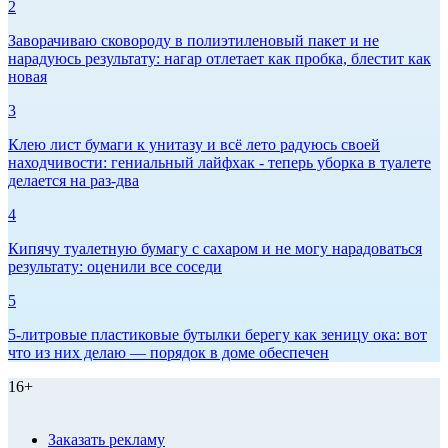
2
Заворачиваю сковороду в полиэтиленовый пакет и не
нарадуюсь результату: нагар отлетает как пробка, блестит как
новая
3
Клею лист бумаги к унитазу и всё лето радуюсь своей
находчивости: гениальный лайфхак - теперь уборка в туалете
делается на раз-два
4
Кипячу туалетную бумагу с сахаром и не могу нарадоваться
результату: оценили все соседи
5
5-литровые пластиковые бутылки берегу как зеницу ока: вот
что из них делаю — порядок в доме обеспечен
16+
Заказать рекламу