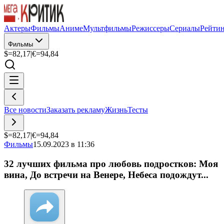
Актеры
Фильмы
Аниме
Мультфильмы
Режиссеры
Сериалы
Рейти
Фильмы
$=
82,17
|
€=
94,84
Все новости
Заказать рекламу
Жизнь
Тесты
$=
82,17
|
€=
94,84
Фильмы
15.09.2023 в 11:36
32 лучших фильма про любовь подростков: Моя
вина, До встречи на Венере, Небеса подождут...