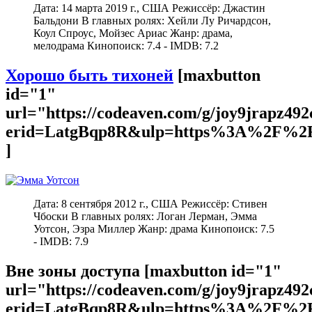
Дата: 14 марта 2019 г., США Режиссёр: Джастин
Бальдони В главных ролях: Хейли Лу Ричардсон,
Коул Спроус, Мойзес Ариас Жанр: драма,
мелодрама Кинопоиск: 7.4 - IMDB: 7.2
Хорошо быть тихоней
[maxbutton
id="1"
url="https://codeaven.com/g/joy9jrapz49
erid=LatgBqp8R&ulp=https%3A%2F%2F
]
Дата: 8 сентября 2012 г., США Режиссёр: Стивен
Чбоски В главных ролях: Логан Лерман, Эмма
Уотсон, Эзра Миллер Жанр: драма Кинопоиск: 7.5
- IMDB: 7.9
Вне зоны доступа [maxbutton id="1"
url="https://codeaven.com/g/joy9jrapz49
erid=LatgBqp8R&ulp=https%3A%2F%2F