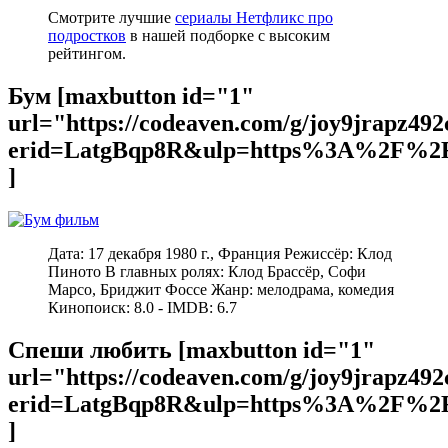
Смотрите лучшие
сериалы Нетфликс про
подростков
в нашей подборке с высоким
рейтингом.
Бум [maxbutton id="1"
url="https://codeaven.com/g/joy9jrapz49
erid=LatgBqp8R&ulp=https%3A%2F%2F
]
Дата: 17 декабря 1980 г., Франция Режиссёр: Клод
Пиното В главных ролях: Клод Брассёр, Софи
Марсо, Бриджит Фоссе Жанр: мелодрама, комедия
Кинопоиск: 8.0 - IMDB: 6.7
Спеши любить [maxbutton id="1"
url="https://codeaven.com/g/joy9jrapz49
erid=LatgBqp8R&ulp=https%3A%2F%2F
]