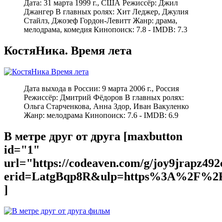
Дата: 31 марта 1999 г., США Режиссёр: Джил
Джангер В главных ролях: Хит Леджер, Джулия
Стайлз, Джозеф Гордон-Левитт Жанр: драма,
мелодрама, комедия Кинопоиск: 7.8 - IMDB: 7.3
КостяНика. Время лета
Дата выхода в России: 9 марта 2006 г., Россия
Режиссёр: Дмитрий Фёдоров В главных ролях:
Ольга Старченкова, Анна Здор, Иван Вакуленко
Жанр: мелодрама Кинопоиск: 7.6 - IMDB: 6.9
В метре друг от друга [maxbutton
id="1"
url="https://codeaven.com/g/joy9jrapz49
erid=LatgBqp8R&ulp=https%3A%2F%2F
]