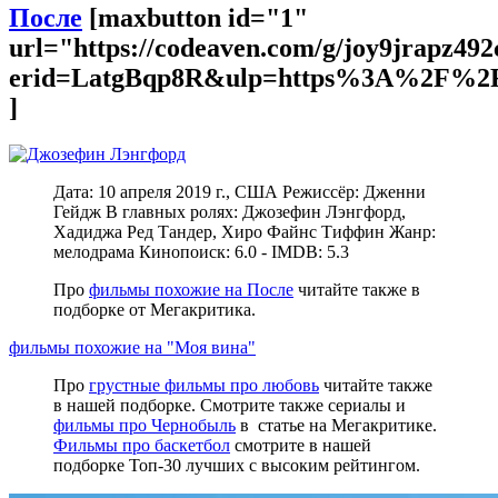
После
[maxbutton id="1"
url="https://codeaven.com/g/joy9jrapz49
erid=LatgBqp8R&ulp=https%3A%2F%2F
]
Дата: 10 апреля 2019 г., США Режиссёр: Дженни
Гейдж В главных ролях: Джозефин Лэнгфорд,
Хадиджа Ред Тандер, Хиро Файнс Тиффин Жанр:
мелодрама Кинопоиск: 6.0 - IMDB: 5.3
Про
фильмы похожие на После
читайте также в
подборке от Мегакритика.
фильмы похожие на "Моя вина"
Про
грустные фильмы про любовь
читайте также
в нашей подборке. Смотрите также сериалы и
фильмы про Чернобыль
в статье на Мегакритике.
Фильмы про баскетбол
смотрите в нашей
подборке Топ-30 лучших с высоким рейтингом.