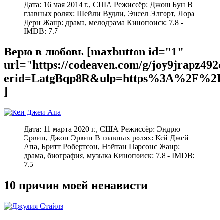
Дата: 16 мая 2014 г., США Режиссёр: Джош Бун В
главных ролях: Шейли Вудли, Энсел Элгорт, Лора
Дерн Жанр: драма, мелодрама Кинопоиск: 7.8 -
IMDB: 7.7
Верю в любовь [maxbutton id="1"
url="https://codeaven.com/g/joy9jrapz49
erid=LatgBqp8R&ulp=https%3A%2F%2F
]
Дата: 11 марта 2020 г., США Режиссёр: Эндрю
Эрвин, Джон Эрвин В главных ролях: Кей Джей
Апа, Бритт Робертсон, Нэйтан Парсонс Жанр:
драма, биография, музыка Кинопоиск: 7.8 - IMDB:
7.5
10 причин моей ненависти