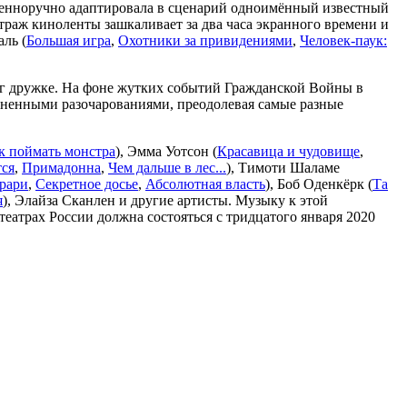
твенноручно адаптировала в сценарий одноимённый известный
траж киноленты зашкаливает за два часа экранного времени и
аль (
Большая игра
,
Охотники за привидениями
,
Человек-паук:
уг дружке. На фоне жутких событий Гражданской Войны в
изненными разочарованиями, преодолевая самые разные
к поймать монстра
), Эмма Уотсон (
Красавица и чудовище
,
ся
,
Примадонна
,
Чем дальше в лес...
), Тимоти Шаламе
рари
,
Секретное досье
,
Абсолютная власть
), Боб Оденкёрк (
Та
я
), Элайза Сканлен и другие артисты. Музыку к этой
театрах России должна состояться с тридцатого января 2020