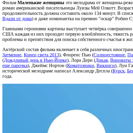
Фильм
Маленькие женщины
это мелодрама от женщины-режис
роман американской писательницы Луизы Мей Олкотт. Возрастн
продолжительность должна составить около 134 минут. В спис
Вдали от дома
) и даже номинантка на премию "оскар" Робин С
Главными героинями картины выступает четвёрка совершенно 
США каждая из них проходит первую влюблённость, тяжесть ра
проблемы и препятствия для поиска собственного счастья в жи
Актёрский состав фильма включает в себя различных иностран
Затмение
,
Конец света 2013
), Флоренс Пью (
Солнцестояние
,
Па
(
Дождливый день в Нью-Йорке
), Лора Дерн (
Дикая
,
Виноваты 
еще парочка
), Джеймс Нортон (
Коматозники
,
Викинги
), Луи Га
исторической мелодраме написал Александр Деспла (
Курск
,
Бе
года.