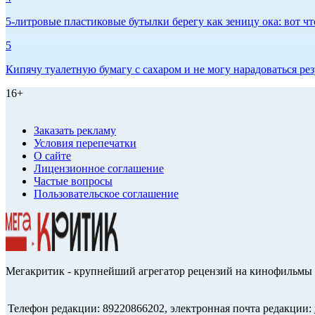
5-литровые пластиковые бутылки берегу как зеницу ока: вот ч
5
Кипячу туалетную бумагу с сахаром и не могу нарадоваться рез
16+
Заказать рекламу
Условия перепечатки
О сайте
Лицензионное соглашение
Частые вопросы
Пользовательское соглашение
Мегакритик - крупнейший агрегатор рецензий на кинофильмы 
Телефон редакции: 89220866202, электронная почта редакции: