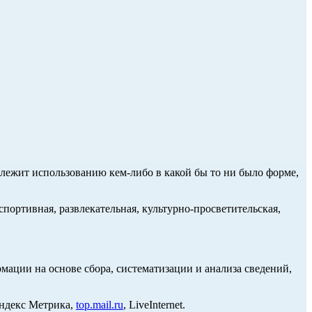
длежит использованию кем-либо в какой бы то ни было форме,
портивная, развлекательная, культурно-просветительская,
ции на основе сбора, систематизации и анализа сведений,
Яндекс Метрика,
top.mail.ru
, LiveInternet.