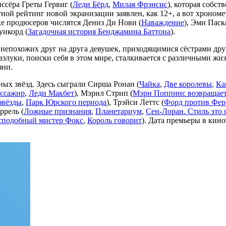
сёра Греты Гервиг (
Леди Бёрд
,
Милая Фрэнсис
), которая собс
ой рейтинг новой экранизации заявлен, как 12+, а вот хрономе
ке продюсеров числятся Дениз Ди Нови (
Наваждение
), Эми Паск
уикорд (
Загадочная история Бенджамина Баттона
).
непохожих друг на друга девушек, приходящимися сёстрами др
злуки, поиски себя в этом мире, сталкивается с различными ж
зни.
ных звёзд. Здесь сыграли Сирша Ронан (
Чайка
,
Две королевы
,
Ка
ссажир
,
Леди Макбет
), Мэрил Стрип (
Мэри Поппинс возвращает
звёзды
,
Парк Юрского периода
), Трэйси Леттс (
Форд против Фер
ррель (
Ложные признания
,
Планетариум
,
Сен-Лоран. Стиль это 
сподобный мистер Фокс
,
Король говорит
). Дата премьеры в кино