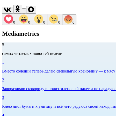
0
0
0
0
0
Mediametrics
5
самых читаемых новостей недели
1
Вместо солений теперь делаю свекольную хреновину — к мясу и
2
Заворачиваю сковороду в полиэтиленовый пакет и не нарадуюсь 
3
Клею лист бумаги к унитазу и всё лето радуюсь своей находчиво
4