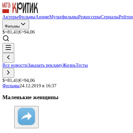
Актеры
Фильмы
Аниме
Мультфильмы
Режиссеры
Сериалы
Рейти
Фильмы
$=
81,41
|
€=
94,06
Все новости
Заказать рекламу
Жизнь
Тесты
$=
81,41
|
€=
94,06
Фильмы
24.12.2019 в 16:37
Маленькие женщины