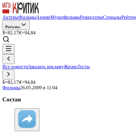
Актеры
Фильмы
Аниме
Мультфильмы
Режиссеры
Сериалы
Рейти
Фильмы
$=
82,17
|
€=
94,84
Все новости
Заказать рекламу
Жизнь
Тесты
$=
82,17
|
€=
94,84
Фильмы
26.05.2009 в 11:04
Состав