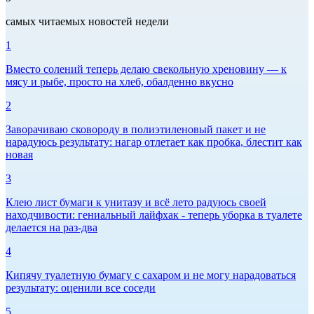
самых читаемых новостей недели
1
Вместо солений теперь делаю свекольную хреновину — к
мясу и рыбе, просто на хлеб, обалденно вкусно
2
Заворачиваю сковороду в полиэтиленовый пакет и не
нарадуюсь результату: нагар отлетает как пробка, блестит как
новая
3
Клею лист бумаги к унитазу и всё лето радуюсь своей
находчивости: гениальный лайфхак - теперь уборка в туалете
делается на раз-два
4
Кипячу туалетную бумагу с сахаром и не могу нарадоваться
результату: оценили все соседи
5