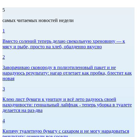
5
самых читаемых новостей недели
1
Вместо солений теперь делаю свекольную хреновину — к
мясу и рыбе, просто на хлеб, обалденно вкусно
2
Заворачиваю сковороду в полиэтиленовый пакет и не
нарадуюсь результату: нагар отлетает как пробка, блестит как
новая
3
Клею лист бумаги к унитазу и всё лето радуюсь своей
находчивости: гениальный лайфхак - теперь уборка в туалете
делается на раз-два
4
Кипячу туалетную бумагу с сахаром и не могу нарадоваться
результату: оценили все соседи