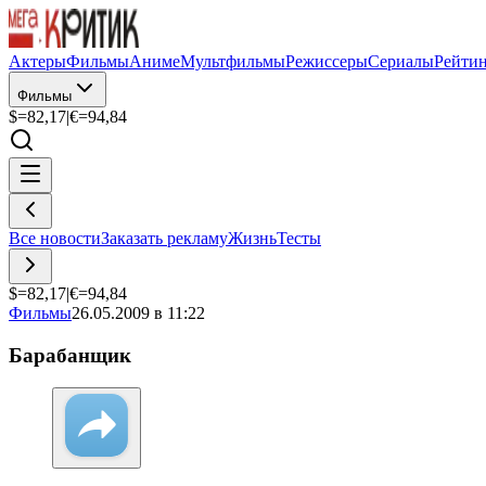
Актеры
Фильмы
Аниме
Мультфильмы
Режиссеры
Сериалы
Рейти
Фильмы
$=
82,17
|
€=
94,84
Все новости
Заказать рекламу
Жизнь
Тесты
$=
82,17
|
€=
94,84
Фильмы
26.05.2009 в 11:22
Барабанщик