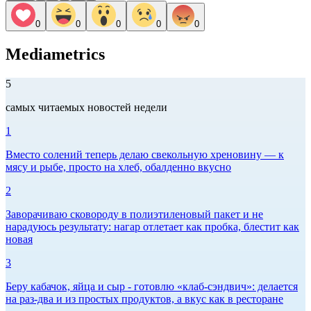
0
0
0
0
0
Mediametrics
5
самых читаемых новостей недели
1
Вместо солений теперь делаю свекольную хреновину — к
мясу и рыбе, просто на хлеб, обалденно вкусно
2
Заворачиваю сковороду в полиэтиленовый пакет и не
нарадуюсь результату: нагар отлетает как пробка, блестит как
новая
3
Беру кабачок, яйца и сыр - готовлю «клаб-сэндвич»: делается
на раз-два и из простых продуктов, а вкус как в ресторане