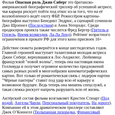
Фильм
Опасная роль Джин Сиберг
это британско-
американский биографический триллер об успешной актрисе,
чья карьера рискует пойти под откос из-за того, что на её
возлюбленного ведёт охоту ФБР. Режиссёром картины-
биографии выступил Бенедикт Эндрюс, а сценарий сочинили
Джо Шрэпнел (
Последствия
) и Анна Уотерхаус. Среди
продюсеров проекта также числится Фред Бергер (
Гретель и
Гензель
,
Время возмездия
,
Ла-Ла Ленд
). Рейтинг возрастного
ограничения в прокате РФ для этого кино присвоен 16+
Действие сюжета развернётся в конце шестидесятых годов.
Главной героиней выступает талантливая молодая актриса
Джин Сиберг, вернувшаяся в Лос-Анджелес. Любимица
французской "новой волны", теперь она настоящая икона
Голливуда и получает огромное количество предложений
самых разных ролей в многообразии кинематографических
картин. Вот только её романтическая связь с лидером партии
"Чёрные пантеры" ставит под удар всю её карьеру и
возможное будущее. Ведь теперь она мишень спецслужб, а
такая слежка рискует напрочь разрушить всю её жизнь.
Актёрский состав фильма возглавляет Кристен Стюарт (
Под
водой
,
Ангелы Чарли
,
Персональный покупатель
,
На дороге
).
Компанию ей в этом драматическом триллере составляют
Джек О’Коннелл (
Тюльпанная лихорадка
,
Финансовый