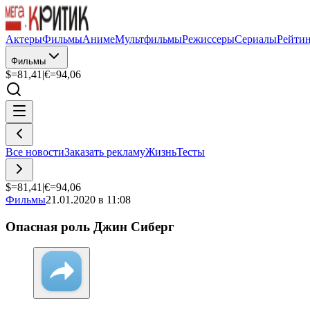
Актеры
Фильмы
Аниме
Мультфильмы
Режиссеры
Сериалы
Рейти
Фильмы
$=
81,41
|
€=
94,06
Все новости
Заказать рекламу
Жизнь
Тесты
$=
81,41
|
€=
94,06
Фильмы
21.01.2020 в 11:08
Опасная роль Джин Сиберг