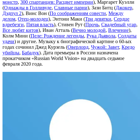
монстр
,
300 спартанцев: Расцвет империи
), Маргарет Куэлли
(
Однажды в Голливуде
,
Славные парни
), Зази Битц (
Джокер
,
Дэдпул 2
), Винс Вон (
По соображениям совести
,
Между
делом
,
Отец-молодец
), Энтони Маки (
Три девятки
,
Сердце
вдребезги
,
Пятая власть
), Стивен Рут (
Прочь
,
Свадебный угар
,
Все любят китов
), Иван Атталь (
Вечно молодой
,
Влечение
),
Колм Мини (
Пеле: Рождение легенды
,
Рука Дьявола
,
Солдаты
удачи
) и другие. Музыку к биографической картине о 60-ых
годах сочинил Джед Курзель (
Оверлорд
,
Чужой: Завет
,
Кредо
убийцы
,
Бабадук
). Дата премьеры в России назначена
прокатчиком «Russian World Vision» на двадцать седьмое
февраля 2020 года.