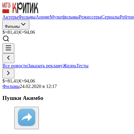
Актеры
Фильмы
Аниме
Мультфильмы
Режиссеры
Сериалы
Рейти
Фильмы
$=
81,41
|
€=
94,06
Все новости
Заказать рекламу
Жизнь
Тесты
$=
81,41
|
€=
94,06
Фильмы
24.02.2020 в 12:17
Пушки Акимбо