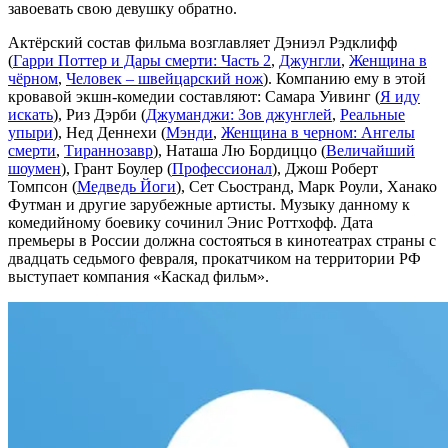
завоевать свою девушку обратно.
Актёрский состав фильма возглавляет Дэниэл Рэдклифф
(
Гарри Поттер и Дары смерти: Часть 2
,
Джунгли
,
Женщина в
чёрном
,
Человек – швейцарский нож
). Компанию ему в этой
кровавой экшн-комедии составляют: Самара Уивинг (
Я иду
искать
), Риз Дэрби (
Джуманджи: Зов джунглей
,
Реальные
упыри
), Нед Деннехи (
Мэнди
,
Женщина в черном: Ангелы
смерти
,
Тираннозавр
), Наташа Лю Бордиццо (
Величайший
шоумен
), Грант Боулер (
Профессионал
), Джош Роберт
Томпсон (
Медведь Йоги
), Сет Сьостранд, Марк Роули, Ханако
Футман и другие зарубежные артисты. Музыку данному к
комедийному боевику сочинил Энис Роттхофф. Дата
премьеры в России должна состояться в кинотеатрах страны с
двадцать седьмого февраля, прокатчиком на территории РФ
выступает компания «Каскад фильм».