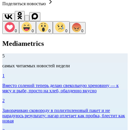
Поделиться новостью
0
0
0
0
0
Mediametrics
5
самых читаемых новостей недели
1
Вместо солений теперь делаю свекольную хреновину — к
мясу и рыбе, просто на хлеб, обалденно вкусно
2
Заворачиваю сковороду в полиэтиленовый пакет и не
нарадуюсь результату: нагар отлетает как пробка, блестит как
новая