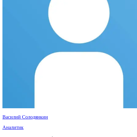
Василий Солодянкин
Аналитик