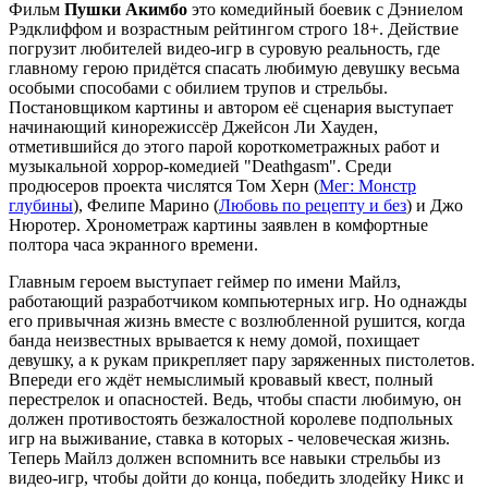
Фильм
Пушки Акимбо
это комедийный боевик с Дэниелом
Рэдклиффом и возрастным рейтингом строго 18+. Действие
погрузит любителей видео-игр в суровую реальность, где
главному герою придётся спасать любимую девушку весьма
особыми способами с обилием трупов и стрельбы.
Постановщиком картины и автором её сценария выступает
начинающий кинорежиссёр Джейсон Ли Хауден,
отметившийся до этого парой короткометражных работ и
музыкальной хоррор-комедией "Deathgasm". Среди
продюсеров проекта числятся Том Херн (
Мег: Монстр
глубины
), Фелипе Марино (
Любовь по рецепту и без
) и Джо
Нюротер. Хронометраж картины заявлен в комфортные
полтора часа экранного времени.
Главным героем выступает геймер по имени Майлз,
работающий разработчиком компьютерных игр. Но однажды
его привычная жизнь вместе с возлюбленной рушится, когда
банда неизвестных врывается к нему домой, похищает
девушку, а к рукам прикрепляет пару заряженных пистолетов.
Впереди его ждёт немыслимый кровавый квест, полный
перестрелок и опасностей. Ведь, чтобы спасти любимую, он
должен противостоять безжалостной королеве подпольных
игр на выживание, ставка в которых - человеческая жизнь.
Теперь Майлз должен вспомнить все навыки стрельбы из
видео-игр, чтобы дойти до конца, победить злодейку Никс и