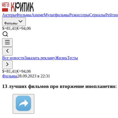
Актеры
Фильмы
Аниме
Мультфильмы
Режиссеры
Сериалы
Рейти
Фильмы
$=
81,41
|
€=
94,06
Все новости
Заказать рекламу
Жизнь
Тесты
$=
81,41
|
€=
94,06
Фильмы
28.09.2023 в 22:31
13 лучших фильмов про вторжение инопланетян: 