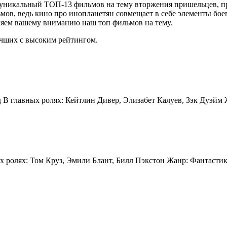
м уникальный ТОП-13 фильмов на тему вторжения пришельцев, п
в, ведь кино про инопланетян совмещает в себе элементы боев
ляем вашему вниманию наш топ фильмов на тему.
чших с высоким рейтингом.
д В главных ролях: Кейтлин Дивер, Элизабет Калуев, Зэк Дуэйм
ых ролях: Том Круз, Эмили Блант, Билл Пэкстон Жанр: Фантасти