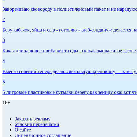
Заворачиваю сковороду в полиэтиленовый пакет и не нарадуюсь 
2
Беру кабачок, яйца и сыр - готовлю «клаб-сэндвич»: делается на
3
Какая длина волос прибавляет годы, а какая омолаживает: сов
4
Вместо солений теперь делаю свекольную хреновину — к мясу и
5
5-литровые пластиковые бутылки берегу как зеницу ока: вот ч
16+
Заказать рекламу
Условия перепечатки
О сайте
Лицензионное соглашение