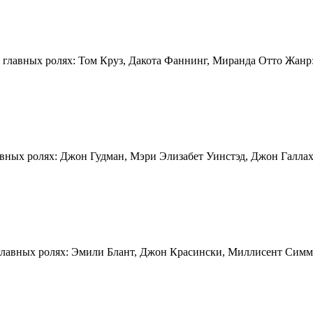
В главных ролях: Том Круз, Дакота Фаннинг, Миранда Отто Жанр
авных ролях: Джон Гудман, Мэри Элизабет Уинстэд, Джон Галлах
 главных ролях: Эмили Блант, Джон Красински, Миллисент Симм