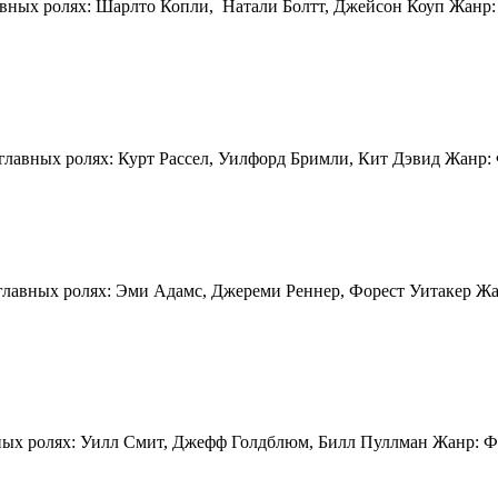
лавных ролях: Шарлто Копли, Натали Болтт, Джейсон Коуп Жанр: 
главных ролях: Курт Рассел, Уилфорд Бримли, Кит Дэвид Жанр:
 главных ролях: Эми Адамс, Джереми Реннер, Форест Уитакер Жа
вных ролях: Уилл Смит, Джефф Голдблюм, Билл Пуллман Жанр: Ф