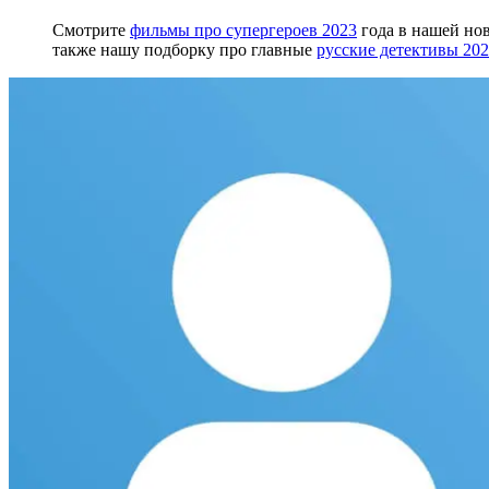
Смотрите
фильмы про супергероев 2023
года в нашей но
также нашу подборку про главные
русские детективы 20