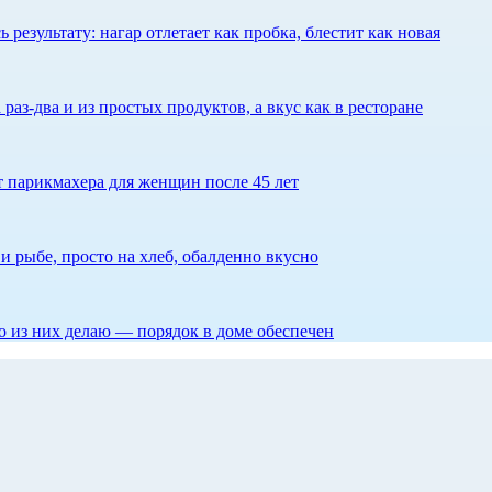
результату: нагар отлетает как пробка, блестит как новая
 раз-два и из простых продуктов, а вкус как в ресторане
ет парикмахера для женщин после 45 лет
 рыбе, просто на хлеб, обалденно вкусно
то из них делаю — порядок в доме обеспечен