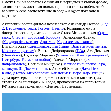
Сможет ли он собраться с силами и вернуться в былой форме,
засиять снова, достигая новых вершин и новых побед, чтобы
вернуть к себе расположение народа - и будет показано в
картине.
Актёрский состав фильма возглавляет Александр Петров (
Лёд
2
,
Вторжение
,
Текст
,
Гоголь. Начало
). Компанию ему в
биографической драме составили: Стася Милославская (
Один
вдох
,
Счастья! Здоровья!
,
Коробка
), Александр Яценко
(
Коридор бессмертия
,
Аритмия
,
Короткое замыкание
),
Виталий Хаев (
Калашников
,
Лев Яшин. Вратарь моей мечты
,
Как я стал русским
), Виктор Добронравов (
Т-34
), Ася Домская
(
Нелюбовь
), Надежда Маркина (
Sheena667
,
Давай разведемся!
,
Петербург. Только по любви
), Алексей Морозов (
28
панфиловцев
), Василий Мищенко (
Частное пионерское. Ура,
каникулы!!!
,
Две женщины
), Алексей Колган (
Дама Пик
,
КиноДетство. Микрополис
,
Как поймать перо Жар-Птицы
).
Дата премьеры в России должна состояться в кинотеатрах
страны с 24 сентября 2020 года, прокатчиком на территории
РФ выступает компания «Централ Партнершип».