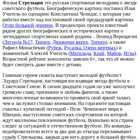
Фильм
Стрельцов
это русская спортивная мелодрама о звезде
советского футбола. Биографическую картину поставил Илья
Учитель по сценарию Константина Челидзе, с которым уже
работал вместе над постановкой своей предыдущей картины
Огни большой деревни
. В продюсерах проекта известный
рядом других биографических и исторических картин о
легендарных спортсменах нашей родины - Леонид Верещагин
(
Легенда №17
,
Тренер
,
Движение вверх
,
Тренер
), а также
Рафаел Минасбекян (
Рубеж
,
Русалка. Озеро мертвых
) и
знаменитый Алексей Учитель (
Матильда
,
Край
,
Майор
,
Игра
).
Возрастной рейтинг киноленты заявлен 6+, так что её можно
будет смотреть даже вместе с детьми.
Главным героем сюжета выступает молодой футболист
Эдуард Стрельцов, настоящая восходящая звезда футбола в
Советском Союзе. К своим двадцати годам он уже заполучил
громкую славу, признание и любовь фанатов, а также
многочисленные возможности проявить свой яркий талант,
чем и заслужил столько внимания. На горизонте настоящая
схватка с культовой легендой - Пеле. Чемпионат мира в
Швеции, выступление советских спортсменов на которой
ждут миллионы поклонников футбола, буквально вся страна
следит за ситуацией в отечественном футболе. Но команды-
недоброжелатели всего за два дня до отъезда переламывают
судьбу Стрельцова, закрыв для него дорогу в большой футбол.