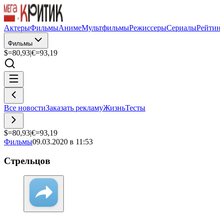
Актеры
Фильмы
Аниме
Мультфильмы
Режиссеры
Сериалы
Рейти
Фильмы
$=
80,93
|
€=
93,19
Все новости
Заказать рекламу
Жизнь
Тесты
$=
80,93
|
€=
93,19
Фильмы
09.03.2020 в 11:53
Стрельцов