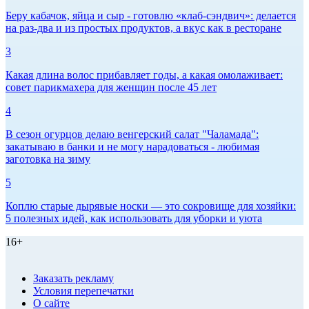
Беру кабачок, яйца и сыр - готовлю «клаб-сэндвич»: делается
на раз-два и из простых продуктов, а вкус как в ресторане
3
Какая длина волос прибавляет годы, а какая омолаживает:
совет парикмахера для женщин после 45 лет
4
В сезон огурцов делаю венгерский салат "Чаламада":
закатываю в банки и не могу нарадоваться - любимая
заготовка на зиму
5
Коплю старые дырявые носки — это сокровище для хозяйки:
5 полезных идей, как использовать для уборки и уюта
16+
Заказать рекламу
Условия перепечатки
О сайте