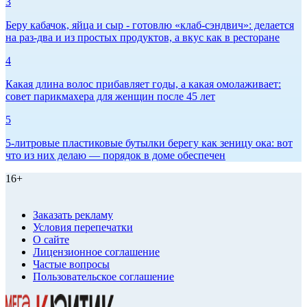
3
Беру кабачок, яйца и сыр - готовлю «клаб-сэндвич»: делается
на раз-два и из простых продуктов, а вкус как в ресторане
4
Какая длина волос прибавляет годы, а какая омолаживает:
совет парикмахера для женщин после 45 лет
5
5-литровые пластиковые бутылки берегу как зеницу ока: вот
что из них делаю — порядок в доме обеспечен
16+
Заказать рекламу
Условия перепечатки
О сайте
Лицензионное соглашение
Частые вопросы
Пользовательское соглашение