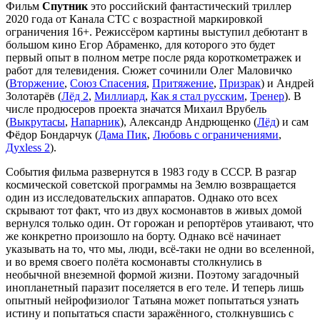
Фильм
Спутник
это российский фантастический триллер
2020 года от Канала СТС с возрастной маркировкой
ограничения 16+. Режиссёром картины выступил дебютант в
большом кино Егор Абраменко, для которого это будет
первый опыт в полном метре после ряда короткометражек и
работ для телевидения. Сюжет сочинили Олег Маловичко
(
Вторжение
,
Союз Спасения
,
Притяжение
,
Призрак
) и Андрей
Золотарёв (
Лёд 2
,
Миллиард
,
Как я стал русским
,
Тренер
). В
числе продюсеров проекта значатся Михаил Врубель
(
Выкрутасы
,
Напарник
), Александр Андрющенко (
Лёд
) и сам
Фёдор Бондарчук (
Дама Пик
,
Любовь с ограничениями
,
Духless 2
).
События фильма развернутся в 1983 году в СССР. В разгар
космической советской программы на Землю возвращается
один из исследовательских аппаратов. Однако ото всех
скрывают тот факт, что из двух космонавтов в живых домой
вернулся только один. От горожан и репортёров утаивают, что
же конкретно произошло на борту. Однако всё начинает
указывать на то, что мы, люди, всё-таки не одни во вселенной,
и во время своего полёта космонавты столкнулись в
необычной внеземной формой жизни. Поэтому загадочный
инопланетный паразит поселяется в его теле. И теперь лишь
опытный нейрофизиолог Татьяна может попытаться узнать
истину и попытаться спасти заражённого, столкнувшись с