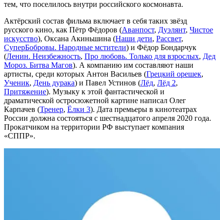
тем, что поселилось внутри российского космонавта.
Актёрский состав фильма включает в себя таких звёзд
русского кино, как Пётр Фёдоров (
Аванпост
,
Дуэлянт
,
Чистое
искусство
), Оксана Акиньшина (
Наши дети
,
Рассвет
,
СуперБобровы. Народные мстители
) и Фёдор Бондарчук
(
Ленин. Неизбежность
,
Про любовь. Только для взрослых
,
Дед
Мороз. Битва Магов
). А компанию им составляют наши
артисты, среди которых Антон Васильев (
Грецкий орешек
,
Ученик
,
День дурака
) и Павел Устинов (
Лёд
,
Лёд 2
,
Притяжение
). Музыку к этой фантастической и
драматической остросюжетной картине написал Олег
Карпачев (
Тренер
,
Ёлки 3
). Дата премьеры в кинотеатрах
России должна состояться с шестнадцатого апреля 2020 года.
Прокатчиком на территории РФ выступает компания
«СППР».