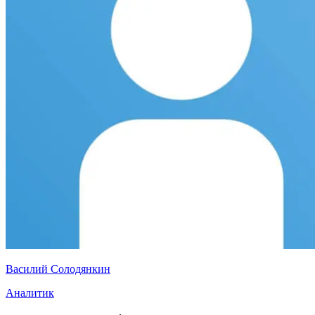
Василий Солодянкин
Аналитик