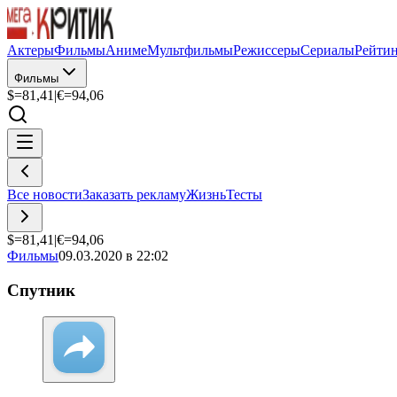
Актеры
Фильмы
Аниме
Мультфильмы
Режиссеры
Сериалы
Рейти
Фильмы
$=
81,41
|
€=
94,06
Все новости
Заказать рекламу
Жизнь
Тесты
$=
81,41
|
€=
94,06
Фильмы
09.03.2020 в 22:02
Спутник