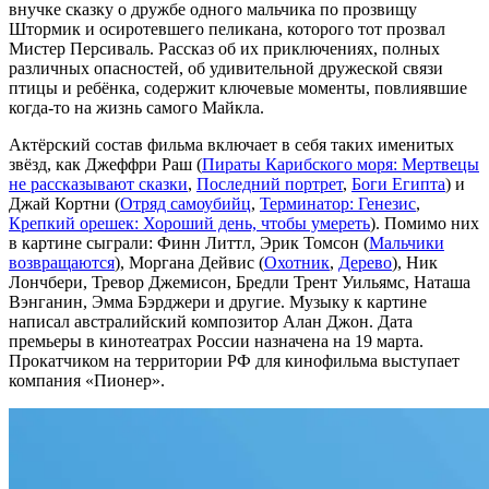
внучке сказку о дружбе одного мальчика по прозвищу
Штормик и осиротевшего пеликана, которого тот прозвал
Мистер Персиваль. Рассказ об их приключениях, полных
различных опасностей, об удивительной дружеской связи
птицы и ребёнка, содержит ключевые моменты, повлиявшие
когда-то на жизнь самого Майкла.
Актёрский состав фильма включает в себя таких именитых
звёзд, как Джеффри Раш (
Пираты Карибского моря: Мертвецы
не рассказывают сказки
,
Последний портрет
,
Боги Египта
) и
Джай Кортни (
Отряд самоубийц
,
Терминатор: Генезис
,
Крепкий орешек: Хороший день, чтобы умереть
). Помимо них
в картине сыграли: Финн Литтл, Эрик Томсон (
Мальчики
возвращаются
), Моргана Дейвис (
Охотник
,
Дерево
), Ник
Лончбери, Тревор Джемисон, Бредли Трент Уильямс, Наташа
Вэнганин, Эмма Бэрджери и другие. Музыку к картине
написал австралийский композитор Алан Джон. Дата
премьеры в кинотеатрах России назначена на 19 марта.
Прокатчиком на территории РФ для кинофильма выступает
компания «Пионер».