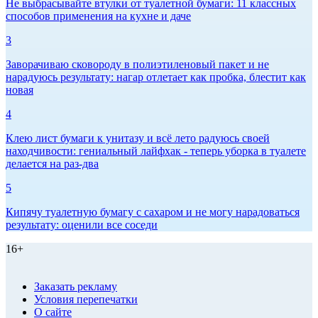
Не выбрасывайте втулки от туалетной бумаги: 11 классных
способов применения на кухне и даче
3
Заворачиваю сковороду в полиэтиленовый пакет и не
нарадуюсь результату: нагар отлетает как пробка, блестит как
новая
4
Клею лист бумаги к унитазу и всё лето радуюсь своей
находчивости: гениальный лайфхак - теперь уборка в туалете
делается на раз-два
5
Кипячу туалетную бумагу с сахаром и не могу нарадоваться
результату: оценили все соседи
16+
Заказать рекламу
Условия перепечатки
О сайте