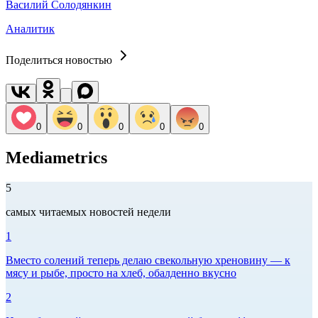
Василий Солодянкин
Аналитик
Поделиться новостью
0
0
0
0
0
Mediametrics
5
самых читаемых новостей недели
1
Вместо солений теперь делаю свекольную хреновину — к
мясу и рыбе, просто на хлеб, обалденно вкусно
2