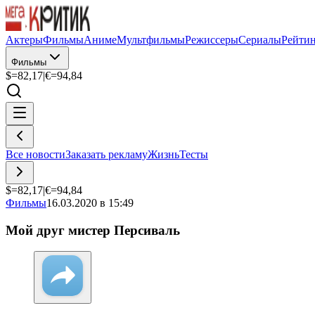
Актеры
Фильмы
Аниме
Мультфильмы
Режиссеры
Сериалы
Рейти
Фильмы
$=
82,17
|
€=
94,84
Все новости
Заказать рекламу
Жизнь
Тесты
$=
82,17
|
€=
94,84
Фильмы
16.03.2020 в 15:49
Мой друг мистер Персиваль