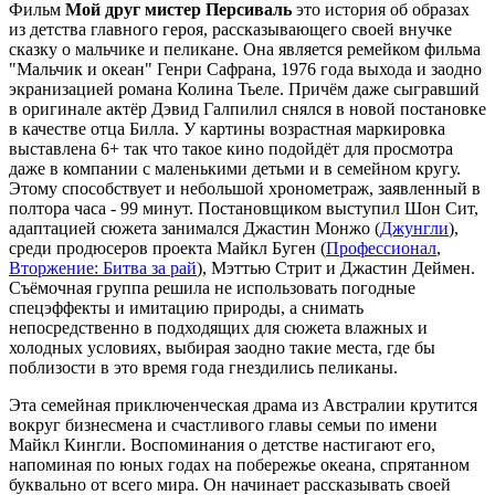
Фильм
Мой друг мистер Персиваль
это история об образах
из детства главного героя, рассказывающего своей внучке
сказку о мальчике и пеликане. Она является ремейком фильма
"Мальчик и океан" Генри Сафрана, 1976 года выхода и заодно
экранизацией романа Колина Тьеле. Причём даже сыгравший
в оригинале актёр Дэвид Галпилил снялся в новой постановке
в качестве отца Билла. У картины возрастная маркировка
выставлена 6+ так что такое кино подойдёт для просмотра
даже в компании с маленькими детьми и в семейном кругу.
Этому способствует и небольшой хронометраж, заявленный в
полтора часа - 99 минут. Постановщиком выступил Шон Сит,
адаптацией сюжета занимался Джастин Монжо (
Джунгли
),
среди продюсеров проекта Майкл Буген (
Профессионал
,
Вторжение: Битва за рай
), Мэттью Стрит и Джастин Деймен.
Съёмочная группа решила не использовать погодные
спецэффекты и имитацию природы, а снимать
непосредственно в подходящих для сюжета влажных и
холодных условиях, выбирая заодно такие места, где бы
поблизости в это время года гнездились пеликаны.
Эта семейная приключенческая драма из Австралии крутится
вокруг бизнесмена и счастливого главы семьи по имени
Майкл Кингли. Воспоминания о детстве настигают его,
напоминая по юных годах на побережье океана, спрятанном
буквально от всего мира. Он начинает рассказывать своей