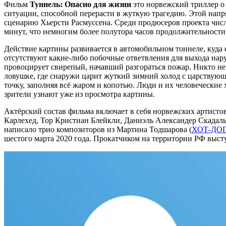
Фильм
Туннель: Опасно для жизни
это норвежский триллер о 
ситуации, способной перерасти в жуткую трагедию. Этой нап
сценарию Хьерсти Расмуссена. Среди продюсеров проекта чис
минут, что немногим более полутора часов продолжительности
Действие картины развивается в автомобильном тоннеле, куда 
отсутствуют какие-либо побочные ответвления для выхода нар
провоцирует свирепый, начавший разгораться пожар. Никто не з
ловушке, где снаружи царит жуткий зимний холод с царствую
точку, заполняя всё жаром и копотью. Люди и их человеческие 
зрители узнают уже из просмотра картины.
Актёрский состав фильма включает в себя норвежских артистов
Карлехед, Тор Кристиан Блейкли, Даниэль Александер Скадаль
написало трио композиторов из Мартина Тодшарова (
ХОТ-ДОГ
шестого марта 2020 года. Прокатчиком на территории РФ выступ