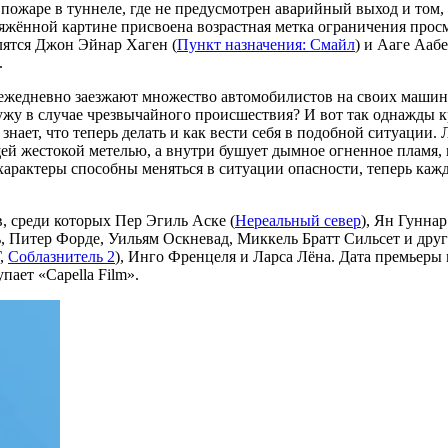
пожаре в туннеле, где не предусмотрен аварийный выход и том,
ряжённой картине присвоена возрастная метка ограничения про
лятся Джон Эйнар Хаген (
Пункт назначения: Смайл
) и Ааге Аабе
.
ежедневно заезжают множество автомобилистов на своих машинах
ужу в случае чрезвычайного происшествия? И вот так однажды к
нает, что теперь делать и как вести себя в подобной ситуации.
щей жестокой метелью, а внутри бушует дымное огненное пламя
характеры способны меняться в ситуации опасности, теперь кажд
, среди которых Пер Эгиль Аске (
Нереальный север
), Ян Гуннар
, Питер Форде, Уильям Оскневад, Миккель Братт Сильсет и дру
,
Соблазнитель 2
), Инго Френцеля и Ларса Лёна. Дата премьеры 
ает «Capella Film».