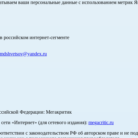
абатываем ваши персональные данные с использованием метрик 
в российском интернет-сегменте
mdshvetsov@yandex.ru
оссийской Федерации: Мегакритик
ети «Интернет» (для сетевого издания):
megacritic.ru
оответствии с законодательством РФ об авторском праве и не по