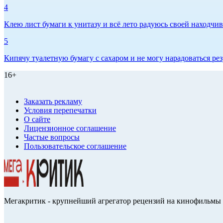
4
Клею лист бумаги к унитазу и всё лето радуюсь своей находчиво
5
Кипячу туалетную бумагу с сахаром и не могу нарадоваться рез
16+
Заказать рекламу
Условия перепечатки
О сайте
Лицензионное соглашение
Частые вопросы
Пользовательское соглашение
Мегакритик - крупнейший агрегатор рецензий на кинофильмы 