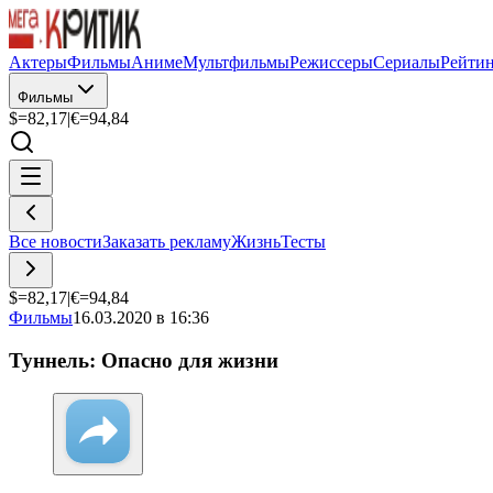
Актеры
Фильмы
Аниме
Мультфильмы
Режиссеры
Сериалы
Рейти
Фильмы
$=
82,17
|
€=
94,84
Все новости
Заказать рекламу
Жизнь
Тесты
$=
82,17
|
€=
94,84
Фильмы
16.03.2020 в 16:36
Туннель: Опасно для жизни