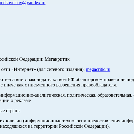
mdshvetsov@yandex.ru
оссийской Федерации: Мегакритик
ети «Интернет» (для сетевого издания):
megacritic.ru
оответствии с законодательством РФ об авторском праве и не по
е иначе как с письменного разрешения правообладателя.
нформационно-аналитическая, политическая, образовательная, с
ации о рекламе
ные страны
хнологии (информационные технологии предоставления информа
 находящихся на территории Российской Федерации).