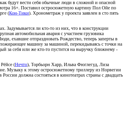
 как будут вести себя обычные люди в сложной и опасной
смотра 16+. Поставил остросюжетную картину Пол Ойе по
рге (
Кон-Тики
). Хронометраж у проекта заявлен в сто пять
. Задумывается ли кто-то из них, что в конструкции
рупная автомобильная авария с участием грузовика
 Люди, ехавшие отпраздновать Рождество, теперь заперты в
, пожирающее машину за машиной, перекидываясь с точки на
ый за себя или же кто-то пустится на выручку ближнему -
 Рёйсе (
Нечто
), Торбьорн Харр, Ильва Фюглегуд, Лиза
гие. Музыку к этому остросюжетному триллеру из Норвегии
в России должна состояться в кинотеатрах страны с двадцать