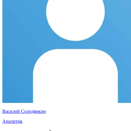
Василий Солодянкин
Аналитик