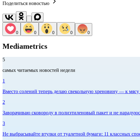
Поделиться новостью
0
0
0
0
0
Mediametrics
5
самых читаемых новостей недели
1
Вместо солений теперь делаю свекольную хреновину — к мясу и
2
Заворачиваю сковороду в полиэтиленовый пакет и не нарадуюсь 
3
Не выбрасывайте втулки от туалетной бумаги: 11 классных спо