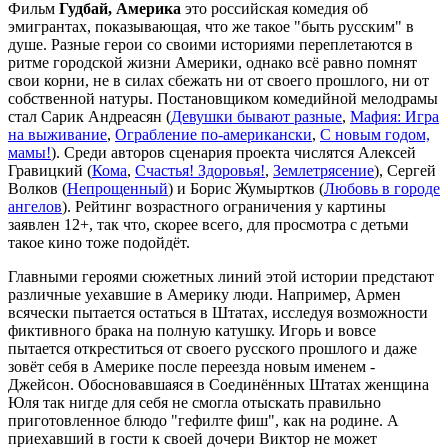
Фильм
Гудбай, Америка
это российская комедия об
эмигрантах, показывающая, что же такое "быть русским" в
душе. Разные герои со своими историями переплетаются в
ритме городской жизни Америки, однако всё равно помнят
свои корни, не в силах сбежать ни от своего прошлого, ни от
собственной натуры. Постановщиком комедийной мелодрамы
стал Сарик Андреасян (
Девушки бывают разные
,
Мафия: Игра
на выживание
,
Ограбление по-американски
,
С новым годом,
мамы!
). Среди авторов сценария проекта числятся Алексей
Гравицкий (
Кома
,
Счастья! Здоровья!
,
Землетрясение
), Сергей
Волков (
Непрощенный
) и Борис Жумыртков (
Любовь в городе
ангелов
). Рейтинг возрастного ограничения у картины
заявлен 12+, так что, скорее всего, для просмотра с детьми
такое кино тоже подойдёт.
Главными героями сюжетных линий этой истории предстают
различные уехавшие в Америку люди. Например, Армен
всячески пытается остаться в Штатах, исследуя возможности
фиктивного брака на полную катушку. Игорь и вовсе
пытается откреститься от своего русского прошлого и даже
зовёт себя в Америке после переезда новым именем -
Джейсон. Обосновавшаяся в Соединённых Штатах женщина
Юля так нигде для себя не смогла отыскать правильно
приготовленное блюдо "гефилте фиш", как на родине. А
приехавший в гости к своей дочери Виктор не может