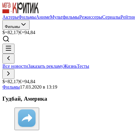
Актеры
Фильмы
Аниме
Мультфильмы
Режиссеры
Сериалы
Рейти
Фильмы
$=
82,17
|
€=
94,84
Все новости
Заказать рекламу
Жизнь
Тесты
$=
82,17
|
€=
94,84
Фильмы
17.03.2020 в 13:19
Гудбай, Америка