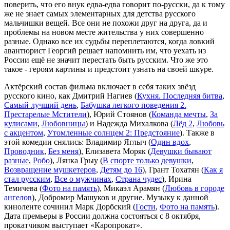
поверить, что его внук едва-едва говорит по-русски, да к тому
же не знает самых элементарных для детства русского
мальчишки вещей. Все они не похожи друг на друга, да и
проблемы на новом месте жительства у них совершенно
разные. Однако все их судьбы переплетаются, когда ловкий
авантюрист Георгий решает напомнить им, что уехать из
России ещё не значит перестать быть русским. Что же это
такое - героям картины и предстоит узнать на своей шкуре.
Актёрский состав фильма включает в себя таких звёзд
русского кино, как Дмитрий Нагиев (
Кухня. Последняя битва
,
Самый лучший день
,
Бабушка легкого поведения 2.
Престарелые Мстители
), Юрий Стоянов (
Команда мечты
,
За
кулисами
,
Любовницы
) и Надежда Михалкова (
Лёд 2
,
Любовь
с акцентом
,
Утомленные солнцем 2: Предстояние
). Также в
этой комедии снялись: Владимир Яглыч (
Один вдох
,
Проводник
,
Без меня
), Елизавета Моряк (
Девушки бывают
разные
,
Робо
), Лянка Грыу (
В спорте только девушки
,
Возвращение мушкетеров
,
Детям до 16
), Грант Тохатян (
Как я
стал русским
,
Все о мужчинах
,
Страна чудес
), Ирина
Темичева (
Фото на память
), Микаэл Арамян (
Любовь в городе
ангелов
), Добромир Машуков и другие. Музыку к данной
киноленте сочинил Марк Дорбский (
Гости
,
Фото на память
).
Дата премьеры в России должна состояться с 8 октября,
прокатчиком выступает «Каропрокат».