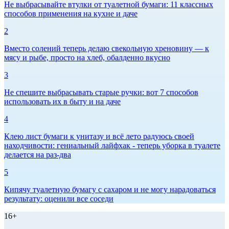
Не выбрасывайте втулки от туалетной бумаги: 11 классных
способов применения на кухне и даче
2
Вместо солений теперь делаю свекольную хреновину — к
мясу и рыбе, просто на хлеб, обалденно вкусно
3
Не спешите выбрасывать старые ручки: вот 7 способов
использовать их в быту и на даче
4
Клею лист бумаги к унитазу и всё лето радуюсь своей
находчивости: гениальный лайфхак - теперь уборка в туалете
делается на раз-два
5
Кипячу туалетную бумагу с сахаром и не могу нарадоваться
результату: оценили все соседи
16+