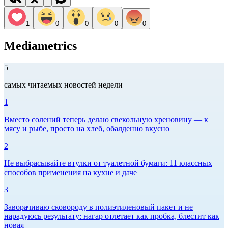
1
0
0
0
0
Mediametrics
5
самых читаемых новостей недели
1
Вместо солений теперь делаю свекольную хреновину — к
мясу и рыбе, просто на хлеб, обалденно вкусно
2
Не выбрасывайте втулки от туалетной бумаги: 11 классных
способов применения на кухне и даче
3
Заворачиваю сковороду в полиэтиленовый пакет и не
нарадуюсь результату: нагар отлетает как пробка, блестит как
новая