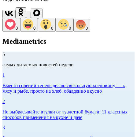
0
0
0
0
0
Mediametrics
5
самых читаемых новостей недели
1
Вместо солений теперь делаю свекольную хреновину — к
мясу и рыбе, просто на хлеб, обалденно вкусно
2
Не выбрасывайте втулки от туалетной бумаги: 11 классных
способов применения на кухне и даче
3