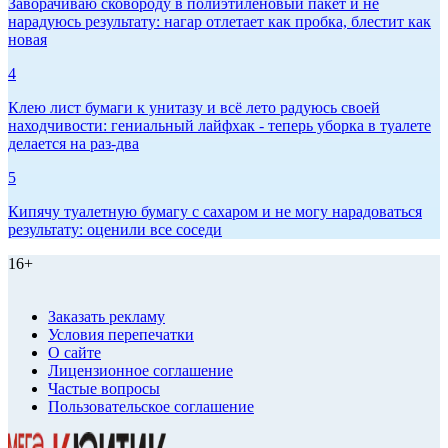
Заворачиваю сковороду в полиэтиленовый пакет и не
нарадуюсь результату: нагар отлетает как пробка, блестит как
новая
4
Клею лист бумаги к унитазу и всё лето радуюсь своей
находчивости: гениальный лайфхак - теперь уборка в туалете
делается на раз-два
5
Кипячу туалетную бумагу с сахаром и не могу нарадоваться
результату: оценили все соседи
16+
Заказать рекламу
Условия перепечатки
О сайте
Лицензионное соглашение
Частые вопросы
Пользовательское соглашение