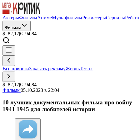
Актеры
Фильмы
Аниме
Мультфильмы
Режиссеры
Сериалы
Рейти
Фильмы
$=
82,17
|
€=
94,84
Все новости
Заказать рекламу
Жизнь
Тесты
$=
82,17
|
€=
94,84
Фильмы
05.10.2023 в 22:04
10 лучших документальных фильма про войну
1941 1945 для любителей истории