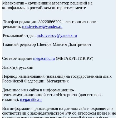
Мегакритик - крупнейший агрегатор рецензий на
кинофильмы в российском интернет-сегменте
Телефон редакции: 89220866202, электронная почта
редакции:
mdshvetsov@yandex.ru
Рекламный отдел:
mdshvetsov@yandex.ru
Главный редактор Швецов Максим Дмитриевич
Сетевое издание
megacritic.ru
(МЕГАКРИТИК.РУ)
Язык(и): русский
Перевод наименования (названия) на государственный язык
Российской Федерации: Мегакритик
Доменное имя сайта в информационно-
телекоммуникационной сети «Интернет» (для сетевого
издания):
megacritic.ru
Вся информация, размещенная на данном сайте, охраняется в
соответствии с законодательством РФ об авторском праве и не
подлежит использованию кем-либо в какой бы то ни было