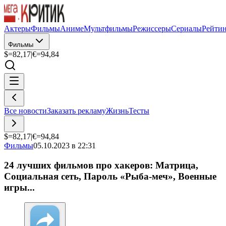
Актеры
Фильмы
Аниме
Мультфильмы
Режиссеры
Сериалы
Рейти
Фильмы
$=
82,17
|
€=
94,84
Все новости
Заказать рекламу
Жизнь
Тесты
$=
82,17
|
€=
94,84
Фильмы
05.10.2023 в 22:31
24 лучших фильмов про хакеров: Матрица,
Социальная сеть, Пароль «Рыба-меч», Военные
игры...