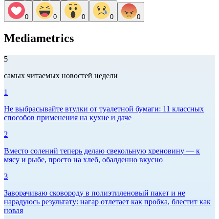
0
0
0
0
0
Mediametrics
5
самых читаемых новостей недели
1
Не выбрасывайте втулки от туалетной бумаги: 11 классных
способов применения на кухне и даче
2
Вместо солений теперь делаю свекольную хреновину — к
мясу и рыбе, просто на хлеб, обалденно вкусно
3
Заворачиваю сковороду в полиэтиленовый пакет и не
нарадуюсь результату: нагар отлетает как пробка, блестит как
новая